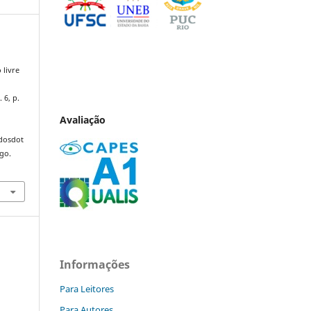
 livre
. 6, p.
Avaliação
ndosdot
ago.
Informações
Para Leitores
Para Autores