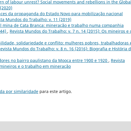
n of labour unrest? Social movements and rebellions in the Globa
 (2020)
ances da propaganda do Estado Novo para mobilização nacional
sta Mundos do Trabalho: v. 11 (2019)
al mina de Cata Branca: mineração e trabalho numa companhia
844)
,
Revista Mundos do Trabalho: v. 7 n. 14 (2015): Os mineiros e 
ilidade, solidariedade e conflito: mulheres pobres, trabalhadoras 
evista Mundos do Trabalho: v. 8 n. 16 (2016): Biografia e História 
dores no bairro paulistano da Mooca entre 1900 e 1920
,
Revista
 mineiros e o trabalho em mineração
da por similaridade
para este artigo.