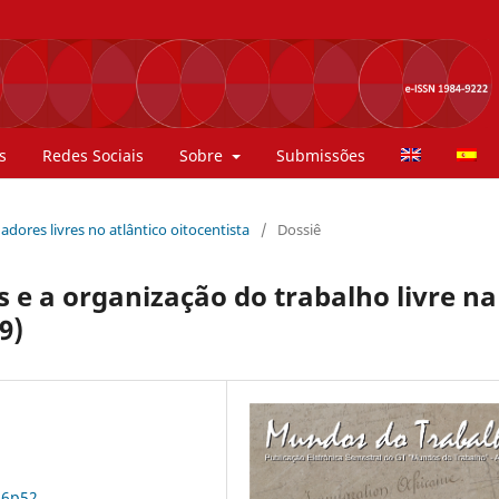
s
Redes Sociais
Sobre
Submissões
hadores livres no atlântico oitocentista
/
Dossiê
 e a organização do trabalho livre na
9)
n6p52