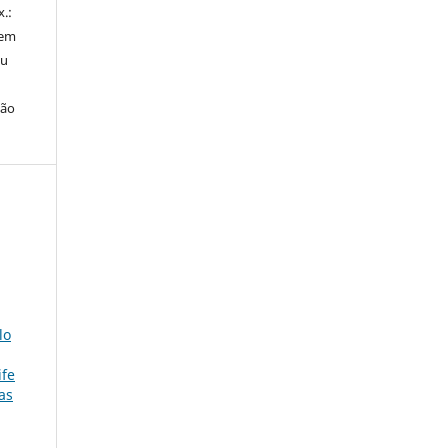
x.:
 em
ou
ção
lo
ife
as