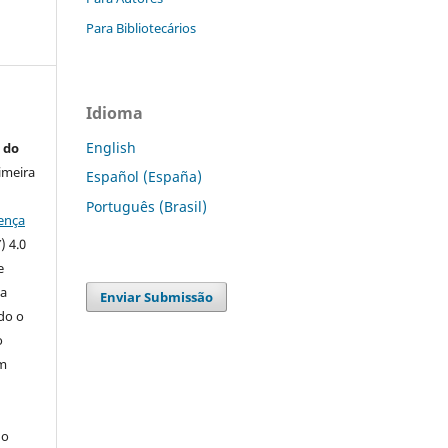
Para Bibliotecários
Idioma
English
 do
imeira
Español (España)
Português (Brasil)
ença
) 4.0
e
 a
Enviar Submissão
ndo o
o
m
do