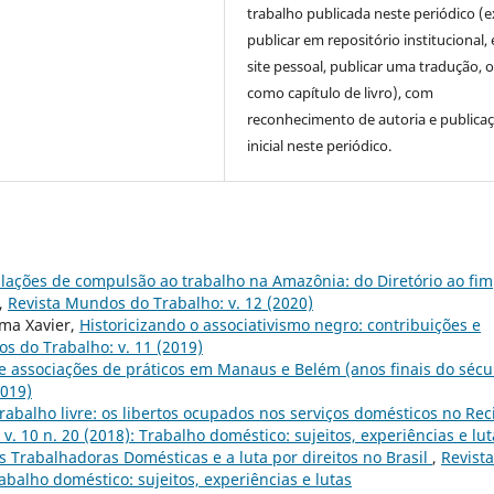
trabalho publicada neste periódico (e
publicar em repositório institucional,
site pessoal, publicar uma tradução, 
como capítulo de livro), com
reconhecimento de autoria e publica
inicial neste periódico.
islações de compulsão ao trabalho na Amazônia: do Diretório ao fim
,
Revista Mundos do Trabalho: v. 12 (2020)
ima Xavier,
Historicizando o associativismo negro: contribuições e
s do Trabalho: v. 11 (2019)
 e associações de práticos em Manaus e Belém (anos finais do sécu
2019)
rabalho livre: os libertos ocupados nos serviços domésticos no Rec
. 10 n. 20 (2018): Trabalho doméstico: sujeitos, experiências e lut
 Trabalhadoras Domésticas e a luta por direitos no Brasil
,
Revista
abalho doméstico: sujeitos, experiências e lutas