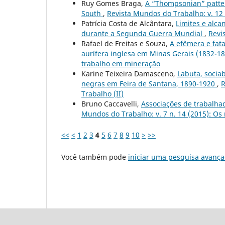
Ruy Gomes Braga,
A “Thompsonian” patter
South
,
Revista Mundos do Trabalho: v. 12
Patrícia Costa de Alcântara,
Limites e alc
durante a Segunda Guerra Mundial
,
Revi
Rafael de Freitas e Souza,
A efêmera e fat
aurífera inglesa em Minas Gerais (1832-1
trabalho em mineração
Karine Teixeira Damasceno,
Labuta, sociab
negras em Feira de Santana, 1890-1920
,
R
Trabalho (II)
Bruno Caccavelli,
Associações de trabalha
Mundos do Trabalho: v. 7 n. 14 (2015): Os
<<
<
1
2
3
4
5
6
7
8
9
10
>
>>
Você também pode
iniciar uma pesquisa avança