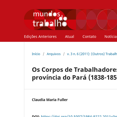
Edições Anteriores
Atual
Contato
Notícia
Início
/
Arquivos
/
v. 3 n. 6 (2011): (Outros) Trabal
Os Corpos de Trabalhadores
província do Pará (1838-185
Claudia Maria Fuller
DOI:
https://doi.org/10.5007/1984-9222.2011v3