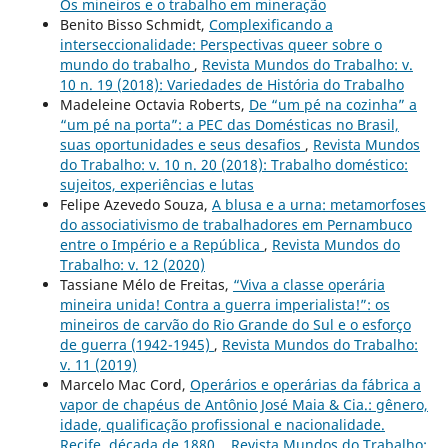
Os mineiros e o trabalho em mineração
Benito Bisso Schmidt,
Complexificando a
interseccionalidade: Perspectivas queer sobre o
mundo do trabalho
,
Revista Mundos do Trabalho: v.
10 n. 19 (2018): Variedades de História do Trabalho
Madeleine Octavia Roberts,
De “um pé na cozinha” a
“um pé na porta”: a PEC das Domésticas no Brasil,
suas oportunidades e seus desafios
,
Revista Mundos
do Trabalho: v. 10 n. 20 (2018): Trabalho doméstico:
sujeitos, experiências e lutas
Felipe Azevedo Souza,
A blusa e a urna: metamorfoses
do associativismo de trabalhadores em Pernambuco
entre o Império e a República
,
Revista Mundos do
Trabalho: v. 12 (2020)
Tassiane Mélo de Freitas,
“Viva a classe operária
mineira unida! Contra a guerra imperialista!”: os
mineiros de carvão do Rio Grande do Sul e o esforço
de guerra (1942-1945)
,
Revista Mundos do Trabalho:
v. 11 (2019)
Marcelo Mac Cord,
Operários e operárias da fábrica a
vapor de chapéus de Antônio José Maia & Cia.: gênero,
idade, qualificação profissional e nacionalidade.
Recife, década de 1880.
,
Revista Mundos do Trabalho: