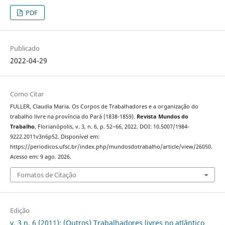
PDF
Publicado
2022-04-29
Como Citar
FULLER, Claudia Maria. Os Corpos de Trabalhadores e a organização do
trabalho livre na província do Pará (1838-1859).
Revista Mundos do
Trabalho
, Florianópolis, v. 3, n. 6, p. 52–66, 2022. DOI: 10.5007/1984-
9222.2011v3n6p52. Disponível em:
https://periodicos.ufsc.br/index.php/mundosdotrabalho/article/view/26050.
Acesso em: 9 ago. 2026.
Fomatos de Citação
Edição
v. 3 n. 6 (2011): (Outros) Trabalhadores livres no atlântico