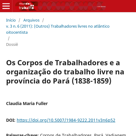
Início
/
Arquivos
/
v. 3 n. 6 (2011): (Outros) Trabalhadores livres no atlântico
oitocentista
/
Dossiê
Os Corpos de Trabalhadores e a
organização do trabalho livre na
província do Pará (1838-1859)
Claudia Maria Fuller
DOI:
https://doi.org/10.5007/1984-9222.2011v3n6p52
Palavras-chave:
Corpos de Trabalhadores, Pará, Vadiagem,