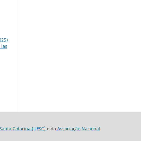
025)
 las
Santa Catarina (UFSC)
e da
Associação Nacional