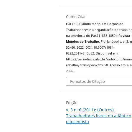
Como Citar
FULLER, Claudia Maria. Os Corpos de
Trabalhadores e a organização do trabalho
na província do Pará (1838-1859).
Revista
Mundos do Trabalho
, Florianópolis, v. 3, n
52–66, 2022. DOI: 10.5007/1984-
9222.2011v3n6p52. Disponível em:
https://periodicos.ufsc.br/index.php/mu
rabalho/article/view/26050. Acesso em: 6 
2026.
Fomatos de Citação
Edição
v. 3 n. 6 (2011): (Outros)
Trabalhadores livres no atlântico
oitocentista