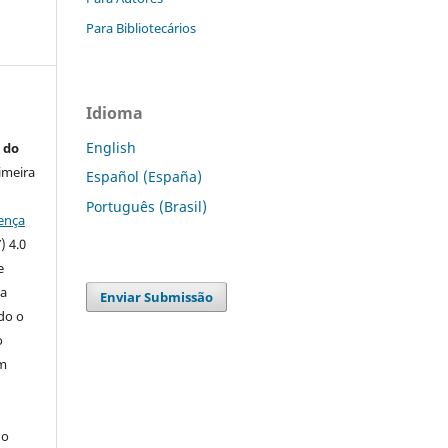
Para Bibliotecários
Idioma
English
 do
imeira
Español (España)
Português (Brasil)
ença
) 4.0
e
 a
Enviar Submissão
ndo o
o
m
do