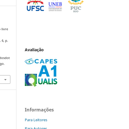
 livre
. 6, p.
Avaliação
ndosdot
ago.
Informações
Para Leitores
Para Autores