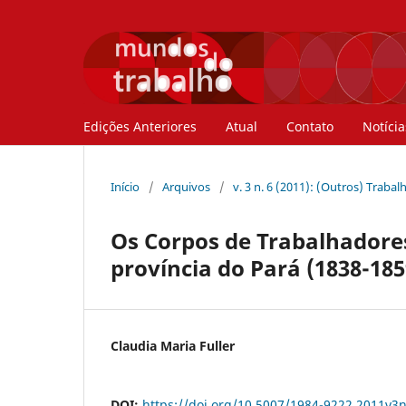
Edições Anteriores
Atual
Contato
Notícia
Início
/
Arquivos
/
v. 3 n. 6 (2011): (Outros) Trabal
Os Corpos de Trabalhadores
província do Pará (1838-185
Claudia Maria Fuller
DOI:
https://doi.org/10.5007/1984-9222.2011v3