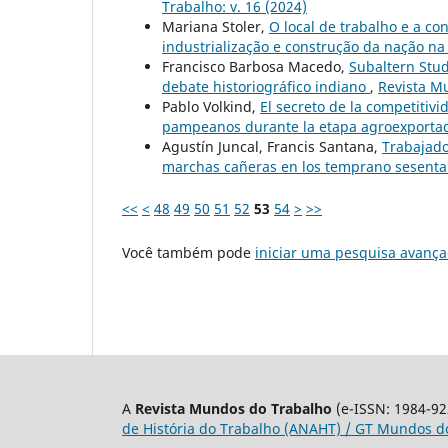
Trabalho: v. 16 (2024)
Mariana Stoler,
O local de trabalho e a co
industrialização e construção da nação na
Francisco Barbosa Macedo,
Subaltern Stud
debate historiográfico indiano
,
Revista Mu
Pablo Volkind,
El secreto de la competitivi
pampeanos durante la etapa agroexportad
Agustín Juncal, Francis Santana,
Trabajado
marchas cañeras en los temprano sesenta
<<
<
48
49
50
51
52
53
54
>
>>
Você também pode
iniciar uma pesquisa avança
A
Revista Mundos do Trabalho
(e-ISSN: 1984-92
de História do Trabalho (ANAHT) / GT Mundos do