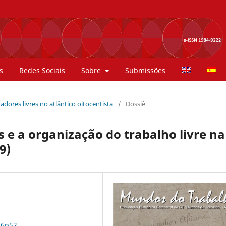
s
Redes Sociais
Sobre
Submissões
hadores livres no atlântico oitocentista
/
Dossiê
 e a organização do trabalho livre na
9)
n6p52