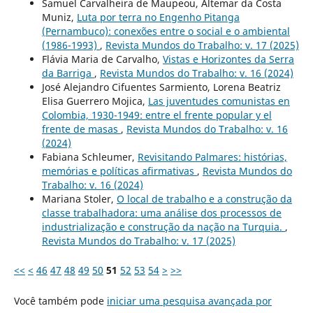
Samuel Carvalheira de Maupeou, Altemar da Costa
Muniz,
Luta por terra no Engenho Pitanga
(Pernambuco): conexões entre o social e o ambiental
(1986-1993)
,
Revista Mundos do Trabalho: v. 17 (2025)
Flávia Maria de Carvalho,
Vistas e Horizontes da Serra
da Barriga
,
Revista Mundos do Trabalho: v. 16 (2024)
José Alejandro Cifuentes Sarmiento, Lorena Beatriz
Elisa Guerrero Mojica,
Las juventudes comunistas en
Colombia, 1930-1949: entre el frente popular y el
frente de masas
,
Revista Mundos do Trabalho: v. 16
(2024)
Fabiana Schleumer,
Revisitando Palmares: histórias,
memórias e políticas afirmativas
,
Revista Mundos do
Trabalho: v. 16 (2024)
Mariana Stoler,
O local de trabalho e a construção da
classe trabalhadora: uma análise dos processos de
industrialização e construção da nação na Turquia.
,
Revista Mundos do Trabalho: v. 17 (2025)
<<
<
46
47
48
49
50
51
52
53
54
>
>>
Você também pode
iniciar uma pesquisa avançada por