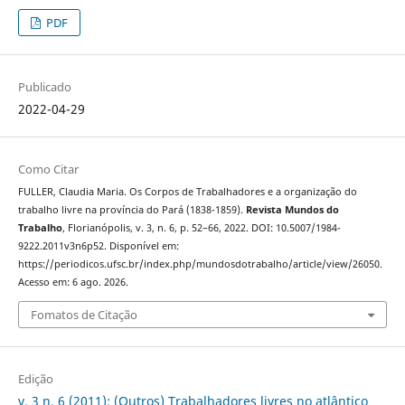
PDF
Publicado
2022-04-29
Como Citar
FULLER, Claudia Maria. Os Corpos de Trabalhadores e a organização do
trabalho livre na província do Pará (1838-1859).
Revista Mundos do
Trabalho
, Florianópolis, v. 3, n. 6, p. 52–66, 2022. DOI: 10.5007/1984-
9222.2011v3n6p52. Disponível em:
https://periodicos.ufsc.br/index.php/mundosdotrabalho/article/view/26050.
Acesso em: 6 ago. 2026.
Fomatos de Citação
Edição
v. 3 n. 6 (2011): (Outros) Trabalhadores livres no atlântico