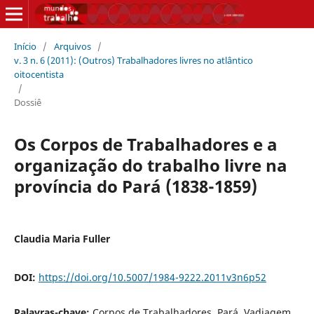
Início
/
Arquivos
/
v. 3 n. 6 (2011): (Outros) Trabalhadores livres no atlântico
oitocentista
/
Dossiê
Os Corpos de Trabalhadores e a
organização do trabalho livre na
província do Pará (1838-1859)
Claudia Maria Fuller
DOI:
https://doi.org/10.5007/1984-9222.2011v3n6p52
Palavras-chave:
Corpos de Trabalhadores, Pará, Vadiagem,