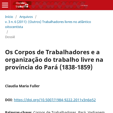
Início
/
Arquivos
/
v. 3 n. 6 (2011): (Outros) Trabalhadores livres no atlântico
oitocentista
/
Dossiê
Os Corpos de Trabalhadores e a
organização do trabalho livre na
província do Pará (1838-1859)
Claudia Maria Fuller
DOI:
https://doi.org/10.5007/1984-9222.2011v3n6p52
Palavras-chave:
Corpos de Trabalhadores, Pará, Vadiagem,