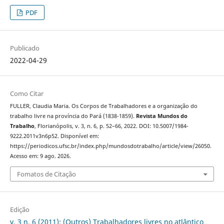
PDF
Publicado
2022-04-29
Como Citar
FULLER, Claudia Maria. Os Corpos de Trabalhadores e a organização do
trabalho livre na província do Pará (1838-1859).
Revista Mundos do
Trabalho
, Florianópolis, v. 3, n. 6, p. 52–66, 2022. DOI: 10.5007/1984-
9222.2011v3n6p52. Disponível em:
https://periodicos.ufsc.br/index.php/mundosdotrabalho/article/view/26050.
Acesso em: 9 ago. 2026.
Fomatos de Citação
Edição
v. 3 n. 6 (2011): (Outros) Trabalhadores livres no atlântico