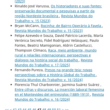
(2023)
Rinaldo José Varussa,
Os historiadores e suas fontes:
preservação documental e pesquisas a partir da
região Nordeste brasileira
,
Revista Mundos do
Trabalho: v. 15 (2023)
Bryan McCann,
Rocinha: de Bairro Operário à Favela
,
Revista Mundos do Trabalho: v. 15 (2023)
Felipe Azevedo e Souza, David Patrício Lacerda, María
Verónica Secreto, Fidel Rodríguez Velásquez, Paulo
Fontes, Beatriz Mamigonian, Aldrin Castellucci,
Thompson Clímaco,
Raça, meio ambiente, mundo
rural e relações internacionais: perspectivas e
diálogos na história social do trabalho
,
Revista
Mundos do Trabalho: v. 17 (2025)
Fernando Pureza,
Presos na grande teia: novas
perspectivas sobre a História Global do Trabalho
,
Revista Mundos do Trabalho: v. 16 (2024)
Florencia Thul Charbonnier, Jazmina Suárez Suárez ,
Entre cifras y discursos. La inserción laboral femenina
en el Montevideo del entresiglos (1889-1913)
,
Revista
Mundos do Trabalho: v. 16 (2024)
<<
<
42
43
44
45
46
47
48
49
50
51
>
>>