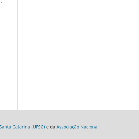
9-
Santa Catarina (UFSC)
e da
Associação Nacional