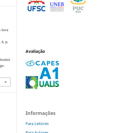
 livre
. 6, p.
Avaliação
ndosdot
ago.
Informações
Para Leitores
Para Autores