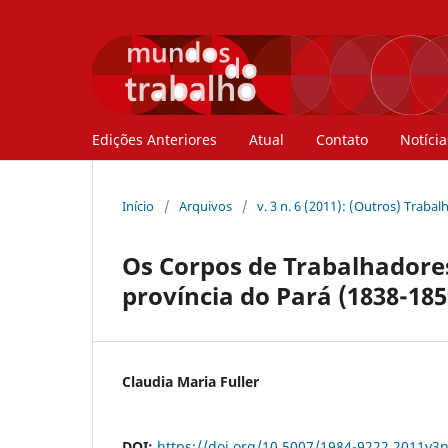
Edições Anteriores
Atual
Contato
Notícia
Início
/
Arquivos
/
v. 3 n. 6 (2011): (Outros) Trabal
Os Corpos de Trabalhadores
província do Pará (1838-185
Claudia Maria Fuller
DOI:
https://doi.org/10.5007/1984-9222.2011v3