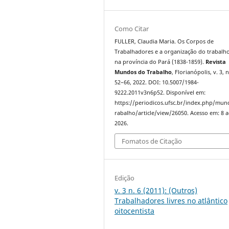
Como Citar
FULLER, Claudia Maria. Os Corpos de
Trabalhadores e a organização do trabalho
na província do Pará (1838-1859).
Revista
Mundos do Trabalho
, Florianópolis, v. 3, n
52–66, 2022. DOI: 10.5007/1984-
9222.2011v3n6p52. Disponível em:
https://periodicos.ufsc.br/index.php/mu
rabalho/article/view/26050. Acesso em: 8 
2026.
Fomatos de Citação
Edição
v. 3 n. 6 (2011): (Outros)
Trabalhadores livres no atlântico
oitocentista