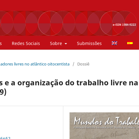
s
Redes Sociais
Sobre
Submissões
hadores livres no atlântico oitocentista
/
Dossiê
 e a organização do trabalho livre na
9)
n6p52