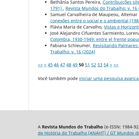
Bethânia Santos Pereira,
Contribuições si
1791)
,
Revista Mundos do Trabalho: v. 16 
Samuel Carvalheira de Maupeou, Altemar
conexões entre o social e o ambiental (19
Flávia Maria de Carvalho,
Vistas e Horizon
José Alejandro Cifuentes Sarmiento, Loren
Colombia, 1930-1949: entre el frente popu
Fabiana Schleumer,
Revisitando Palmares: 
Trabalho: v. 16 (2024)
<<
<
45
46
47
48
49
50
51
52
53
54
>
>>
Você também pode
iniciar uma pesquisa avança
A
Revista Mundos do Trabalho
(e-ISSN: 1984-92
de História do Trabalho (ANAHT) / GT Mundos do