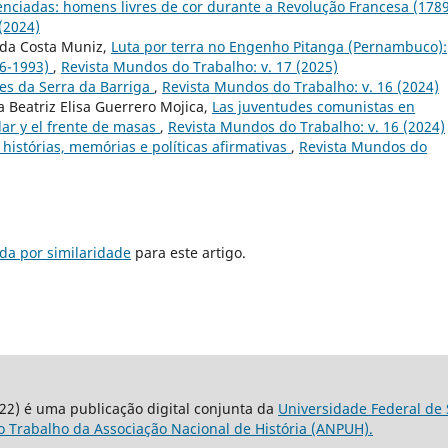
lenciadas: homens livres de cor durante a Revolução Francesa (178
(2024)
 da Costa Muniz,
Luta por terra no Engenho Pitanga (Pernambuco):
86-1993)
,
Revista Mundos do Trabalho: v. 17 (2025)
tes da Serra da Barriga
,
Revista Mundos do Trabalho: v. 16 (2024)
a Beatriz Elisa Guerrero Mojica,
Las juventudes comunistas en
lar y el frente de masas
,
Revista Mundos do Trabalho: v. 16 (2024)
histórias, memórias e políticas afirmativas
,
Revista Mundos do
da por similaridade
para este artigo.
22) é uma publicação digital conjunta da
Universidade Federal de 
 Trabalho da Associação Nacional de História (ANPUH).