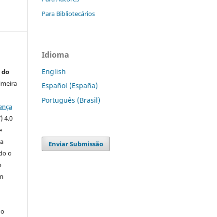
Para Bibliotecários
Idioma
English
 do
imeira
Español (España)
Português (Brasil)
ença
) 4.0
e
 a
Enviar Submissão
ndo o
o
m
do