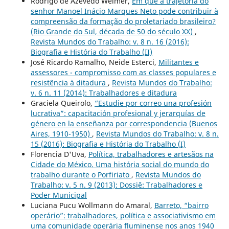
Rodrigo de Azevedo Weimer,
Em que a trajetória do
senhor Manoel Inácio Marques Neto pode contribuir à
compreensão da formação do proletariado brasileiro?
(Rio Grande do Sul, década de 50 do século XX)
,
Revista Mundos do Trabalho: v. 8 n. 16 (2016):
Biografia e História do Trabalho (II)
José Ricardo Ramalho, Neide Esterci,
Militantes e
assessores - compromisso com as classes populares e
resistência à ditadura
,
Revista Mundos do Trabalho:
v. 6 n. 11 (2014): Trabalhadores e ditadura
Graciela Queirolo,
“Estudie por correo una profesión
lucrativa”: capacitación profesional y jerarquías de
género en la enseñanza por correspondencia (Buenos
Aires, 1910-1950)
,
Revista Mundos do Trabalho: v. 8 n.
15 (2016): Biografia e História do Trabalho (I)
Florencia D'Uva,
Política, trabalhadores e artesãos na
Cidade do México. Uma história social do mundo do
trabalho durante o Porfiriato
,
Revista Mundos do
Trabalho: v. 5 n. 9 (2013): Dossiê: Trabalhadores e
Poder Municipal
Luciana Pucu Wollmann do Amaral,
Barreto, “bairro
operário”: trabalhadores, política e associativismo em
uma comunidade operária fluminense nos anos 1940