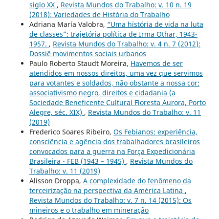
siglo XX
,
Revista Mundos do Trabalho: v. 10 n. 19
(2018): Variedades de História do Trabalho
Adriana María Valobra,
“Uma história de vida na luta
de classes”: trajetória política de Irma Othar, 1943-
1957.
,
Revista Mundos do Trabalho: v. 4 n. 7 (2012):
Dossiê movimentos sociais urbanos
Paulo Roberto Staudt Moreira,
Havemos de ser
atendidos em nossos direitos, uma vez que servimos
para votantes e soldados, não obstante a nossa cor:
associativismo negro, direitos e cidadania (a
Sociedade Beneficente Cultural Floresta Aurora, Porto
Alegre, séc. XIX)
,
Revista Mundos do Trabalho: v. 11
(2019)
Frederico Soares Ribeiro,
Os Febianos: experiência,
consciência e agência dos trabalhadores brasileiros
convocados para a guerra na Força Expedicionária
Brasileira - FEB (1943 – 1945)
,
Revista Mundos do
Trabalho: v. 11 (2019)
Alisson Droppa,
A complexidade do fenômeno da
terceirização na perspectiva da América Latina
,
Revista Mundos do Trabalho: v. 7 n. 14 (2015): Os
mineiros e o trabalho em mineração