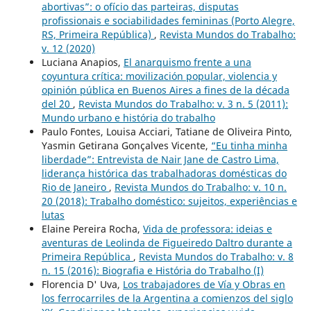
abortivas”: o ofício das parteiras, disputas
profissionais e sociabilidades femininas (Porto Alegre,
RS, Primeira República)
,
Revista Mundos do Trabalho:
v. 12 (2020)
Luciana Anapios,
El anarquismo frente a una
coyuntura crítica: movilización popular, violencia y
opinión pública en Buenos Aires a fines de la década
del ´20
,
Revista Mundos do Trabalho: v. 3 n. 5 (2011):
Mundo urbano e história do trabalho
Paulo Fontes, Louisa Acciari, Tatiane de Oliveira Pinto,
Yasmin Getirana Gonçalves Vicente,
“Eu tinha minha
liberdade”: Entrevista de Nair Jane de Castro Lima,
liderança histórica das trabalhadoras domésticas do
Rio de Janeiro
,
Revista Mundos do Trabalho: v. 10 n.
20 (2018): Trabalho doméstico: sujeitos, experiências e
lutas
Elaine Pereira Rocha,
Vida de professora: ideias e
aventuras de Leolinda de Figueiredo Daltro durante a
Primeira República
,
Revista Mundos do Trabalho: v. 8
n. 15 (2016): Biografia e História do Trabalho (I)
Florencia D' Uva,
Los trabajadores de Vía y Obras en
los ferrocarriles de la Argentina a comienzos del siglo