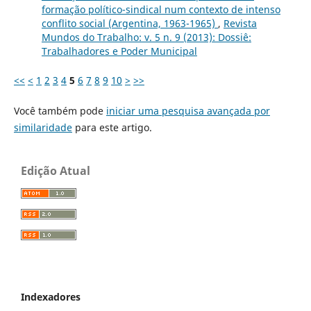
formação político-sindical num contexto de intenso
conflito social (Argentina, 1963-1965)
,
Revista
Mundos do Trabalho: v. 5 n. 9 (2013): Dossiê:
Trabalhadores e Poder Municipal
<<
<
1
2
3
4
5
6
7
8
9
10
>
>>
Você também pode
iniciar uma pesquisa avançada por
similaridade
para este artigo.
Edição Atual
Indexadores