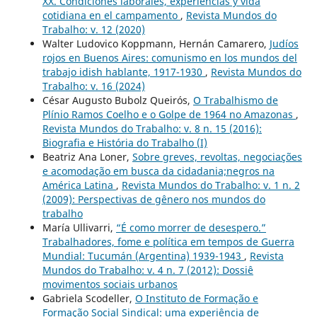
XX. Condiciones laborales, experiencias y vida
cotidiana en el campamento
,
Revista Mundos do
Trabalho: v. 12 (2020)
Walter Ludovico Koppmann, Hernán Camarero,
Judíos
rojos en Buenos Aires: comunismo en los mundos del
trabajo idish hablante, 1917-1930
,
Revista Mundos do
Trabalho: v. 16 (2024)
César Augusto Bubolz Queirós,
O Trabalhismo de
Plínio Ramos Coelho e o Golpe de 1964 no Amazonas
,
Revista Mundos do Trabalho: v. 8 n. 15 (2016):
Biografia e História do Trabalho (I)
Beatriz Ana Loner,
Sobre greves, revoltas, negociações
e acomodação em busca da cidadania;negros na
América Latina
,
Revista Mundos do Trabalho: v. 1 n. 2
(2009): Perspectivas de gênero nos mundos do
trabalho
María Ullivarri,
“É como morrer de desespero.”
Trabalhadores, fome e política em tempos de Guerra
Mundial: Tucumán (Argentina) 1939-1943
,
Revista
Mundos do Trabalho: v. 4 n. 7 (2012): Dossiê
movimentos sociais urbanos
Gabriela Scodeller,
O Instituto de Formação e
Formação Social Sindical: uma experiência de