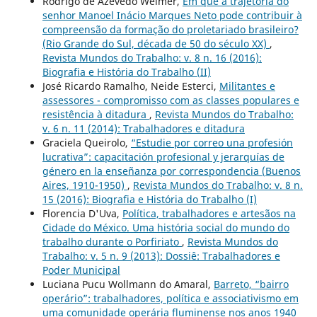
Rodrigo de Azevedo Weimer,
Em que a trajetória do
senhor Manoel Inácio Marques Neto pode contribuir à
compreensão da formação do proletariado brasileiro?
(Rio Grande do Sul, década de 50 do século XX)
,
Revista Mundos do Trabalho: v. 8 n. 16 (2016):
Biografia e História do Trabalho (II)
José Ricardo Ramalho, Neide Esterci,
Militantes e
assessores - compromisso com as classes populares e
resistência à ditadura
,
Revista Mundos do Trabalho:
v. 6 n. 11 (2014): Trabalhadores e ditadura
Graciela Queirolo,
“Estudie por correo una profesión
lucrativa”: capacitación profesional y jerarquías de
género en la enseñanza por correspondencia (Buenos
Aires, 1910-1950)
,
Revista Mundos do Trabalho: v. 8 n.
15 (2016): Biografia e História do Trabalho (I)
Florencia D'Uva,
Política, trabalhadores e artesãos na
Cidade do México. Uma história social do mundo do
trabalho durante o Porfiriato
,
Revista Mundos do
Trabalho: v. 5 n. 9 (2013): Dossiê: Trabalhadores e
Poder Municipal
Luciana Pucu Wollmann do Amaral,
Barreto, “bairro
operário”: trabalhadores, política e associativismo em
uma comunidade operária fluminense nos anos 1940