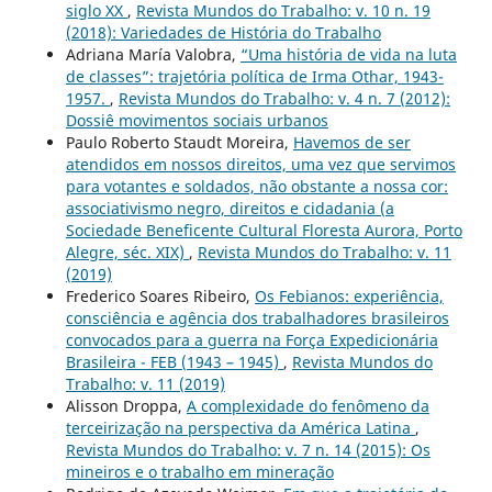
siglo XX
,
Revista Mundos do Trabalho: v. 10 n. 19
(2018): Variedades de História do Trabalho
Adriana María Valobra,
“Uma história de vida na luta
de classes”: trajetória política de Irma Othar, 1943-
1957.
,
Revista Mundos do Trabalho: v. 4 n. 7 (2012):
Dossiê movimentos sociais urbanos
Paulo Roberto Staudt Moreira,
Havemos de ser
atendidos em nossos direitos, uma vez que servimos
para votantes e soldados, não obstante a nossa cor:
associativismo negro, direitos e cidadania (a
Sociedade Beneficente Cultural Floresta Aurora, Porto
Alegre, séc. XIX)
,
Revista Mundos do Trabalho: v. 11
(2019)
Frederico Soares Ribeiro,
Os Febianos: experiência,
consciência e agência dos trabalhadores brasileiros
convocados para a guerra na Força Expedicionária
Brasileira - FEB (1943 – 1945)
,
Revista Mundos do
Trabalho: v. 11 (2019)
Alisson Droppa,
A complexidade do fenômeno da
terceirização na perspectiva da América Latina
,
Revista Mundos do Trabalho: v. 7 n. 14 (2015): Os
mineiros e o trabalho em mineração