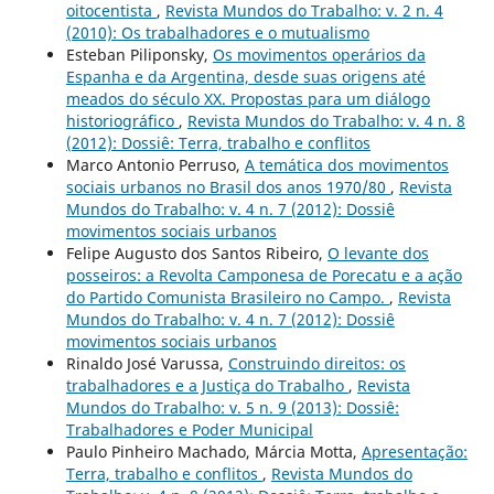
oitocentista
,
Revista Mundos do Trabalho: v. 2 n. 4
(2010): Os trabalhadores e o mutualismo
Esteban Piliponsky,
Os movimentos operários da
Espanha e da Argentina, desde suas origens até
meados do século XX. Propostas para um diálogo
historiográfico
,
Revista Mundos do Trabalho: v. 4 n. 8
(2012): Dossiê: Terra, trabalho e conflitos
Marco Antonio Perruso,
A temática dos movimentos
sociais urbanos no Brasil dos anos 1970/80
,
Revista
Mundos do Trabalho: v. 4 n. 7 (2012): Dossiê
movimentos sociais urbanos
Felipe Augusto dos Santos Ribeiro,
O levante dos
posseiros: a Revolta Camponesa de Porecatu e a ação
do Partido Comunista Brasileiro no Campo.
,
Revista
Mundos do Trabalho: v. 4 n. 7 (2012): Dossiê
movimentos sociais urbanos
Rinaldo José Varussa,
Construindo direitos: os
trabalhadores e a Justiça do Trabalho
,
Revista
Mundos do Trabalho: v. 5 n. 9 (2013): Dossiê:
Trabalhadores e Poder Municipal
Paulo Pinheiro Machado, Márcia Motta,
Apresentação:
Terra, trabalho e conflitos
,
Revista Mundos do