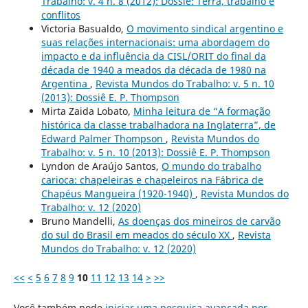
Trabalho: v. 4 n. 8 (2012): Dossiê: Terra, trabalho e
conflitos
Victoria Basualdo,
O movimento sindical argentino e
suas relações internacionais: uma abordagem do
impacto e da influência da CISL/ORIT do final da
década de 1940 a meados da década de 1980 na
Argentina
,
Revista Mundos do Trabalho: v. 5 n. 10
(2013): Dossiê E. P. Thompson
Mirta Zaida Lobato,
Minha leitura de “A formação
histórica da classe trabalhadora na Inglaterra”, de
Edward Palmer Thompson
,
Revista Mundos do
Trabalho: v. 5 n. 10 (2013): Dossiê E. P. Thompson
Lyndon de Araújo Santos,
O mundo do trabalho
carioca: chapeleiras e chapeleiros na Fábrica de
Chapéus Mangueira (1920-1940)
,
Revista Mundos do
Trabalho: v. 12 (2020)
Bruno Mandelli,
As doenças dos mineiros de carvão
do sul do Brasil em meados do século XX
,
Revista
Mundos do Trabalho: v. 12 (2020)
<<
<
5
6
7
8
9
10
11
12
13
14
>
>>
Você também pode
iniciar uma pesquisa avançada por