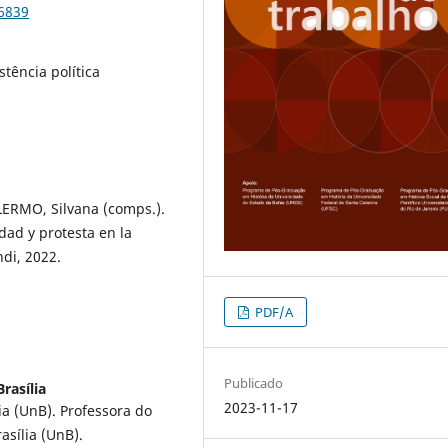
96839
stência política
ERMO, Silvana (comps.).
idad y protesta en la
di, 2022.
PDF/A
Publicado
Brasília
2023-11-17
ia (UnB). Professora do
sília (UnB).