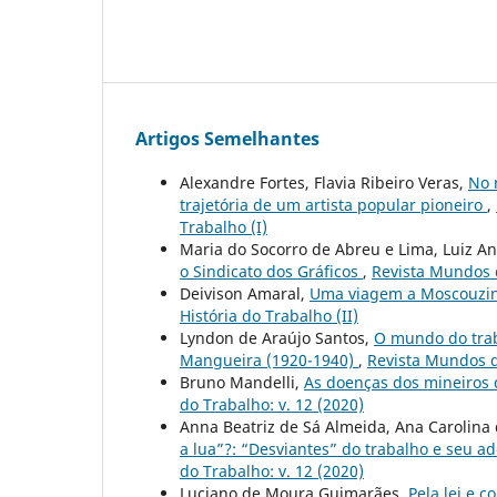
Artigos Semelhantes
Alexandre Fortes, Flavia Ribeiro Veras,
No 
trajetória de um artista popular pioneiro
,
Trabalho (I)
Maria do Socorro de Abreu e Lima, Luiz 
o Sindicato dos Gráficos
,
Revista Mundos do
Deivison Amaral,
Uma viagem a Moscouzi
História do Trabalho (II)
Lyndon de Araújo Santos,
O mundo do trab
Mangueira (1920-1940)
,
Revista Mundos d
Bruno Mandelli,
As doenças dos mineiros 
do Trabalho: v. 12 (2020)
Anna Beatriz de Sá Almeida, Ana Carolin
a lua”?: “Desviantes” do trabalho e seu a
do Trabalho: v. 12 (2020)
Luciano de Moura Guimarães,
Pela lei e c