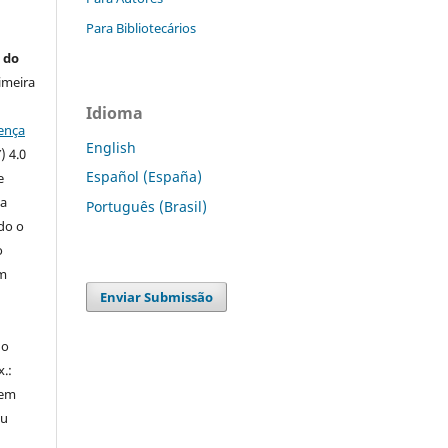
Para Bibliotecários
 do
imeira
Idioma
ença
English
) 4.0
Español (España)
e
 a
Português (Brasil)
ndo o
o
m
Enviar Submissão
do
x.:
 em
ou