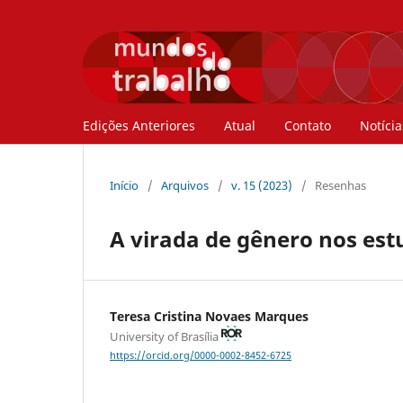
Edições Anteriores
Atual
Contato
Notícia
Início
/
Arquivos
/
v. 15 (2023)
/
Resenhas
A virada de gênero nos est
Teresa Cristina Novaes Marques
University of Brasília
https://orcid.org/0000-0002-8452-6725