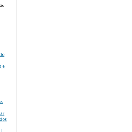
ção
 do
s e
os
var
ndos
l