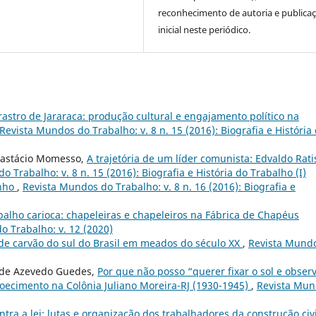
reconhecimento de autoria e publica
inicial neste periódico.
rastro de Jararaca: produção cultural e engajamento político na
Revista Mundos do Trabalho: v. 8 n. 15 (2016): Biografia e História
Anastácio Momesso,
A trajetória de um líder comunista: Edvaldo Rati
 Trabalho: v. 8 n. 15 (2016): Biografia e História do Trabalho (I)
nho
,
Revista Mundos do Trabalho: v. 8 n. 16 (2016): Biografia e
alho carioca: chapeleiras e chapeleiros na Fábrica de Chapéus
o Trabalho: v. 12 (2020)
de carvão do sul do Brasil em meados do século XX
,
Revista Mund
a de Azevedo Guedes,
Por que não posso “querer fixar o sol e obser
doecimento na Colônia Juliano Moreira-RJ (1930-1945)
,
Revista Mu
ontra a lei: lutas e organização dos trabalhadores da construção civi