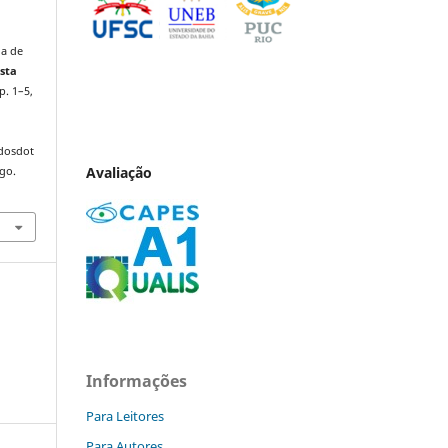
da de
sta
 p. 1–5,
ndosdot
Avaliação
ago.
Informações
Para Leitores
Para Autores