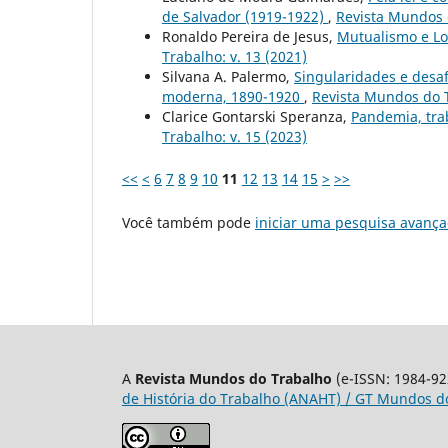
de Salvador (1919-1922)
,
Revista Mundos d
Ronaldo Pereira de Jesus,
Mutualismo e Lot
Trabalho: v. 13 (2021)
Silvana A. Palermo,
Singularidades e desaf
moderna, 1890-1920
,
Revista Mundos do T
Clarice Gontarski Speranza,
Pandemia, trab
Trabalho: v. 15 (2023)
<<
<
6
7
8
9
10
11
12
13
14
15
>
>>
Você também pode
iniciar uma pesquisa avança
A
Revista Mundos do Trabalho
(e-ISSN: 1984-92
de História do Trabalho (ANAHT) / GT Mundos do