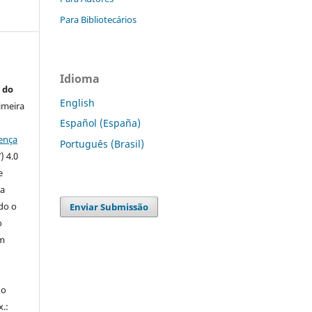
Para Bibliotecários
Idioma
 do
English
imeira
Español (España)
ença
Português (Brasil)
) 4.0
e
 a
ndo o
Enviar Submissão
o
m
do
x.: