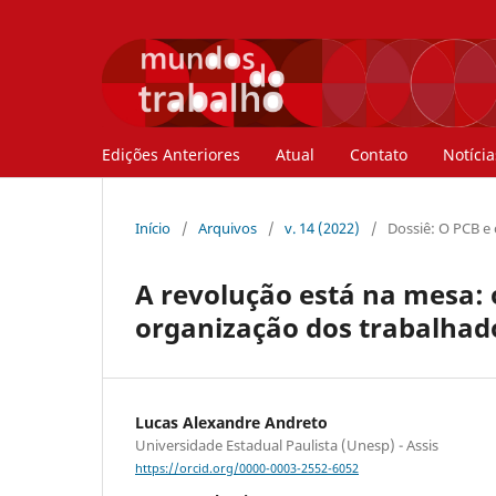
Edições Anteriores
Atual
Contato
Notícia
Início
/
Arquivos
/
v. 14 (2022)
/
Dossiê: O PCB e
A revolução está na mesa: 
organização dos trabalhado
Lucas Alexandre Andreto
Universidade Estadual Paulista (Unesp) - Assis
https://orcid.org/0000-0003-2552-6052