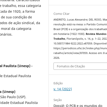
e trabalho, essa categoria
cada de 1920, a forma
Como Citar
 de sua condição de
ANDRETO, Lucas Alexandre; DEL ROIO, Mar
dos de ação sindical, da
revolução está na mesa: o Partido Comuni
a moral da categoria
Brasil (PCB) e a organização dos trabalhad
onários.
em hotelaria (1922-1930).
Revista Mundos
Trabalho
, Florianópolis, v. 14, p. 1–22, 202
10.5007/1984-9222.2022.e87059. Disponível
https://periodicos.ufsc.br/index.php/mu
rabalho/article/view/87059. Acesso em: 8 
2026.
l Paulista (Unesp) -
Fomatos de Citação
e Estadual Paulista
Edição
v. 14 (2022)
a (Unesp)
 São Paulo (USP).
Seção
sidade Estadual Paulista
Dossiê: O PCB e os mundos do