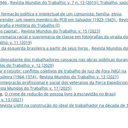
-1946
,
Revista Mundos do Trabalho: v. 7 n. 13 (2015): Trabalho, saú
 formação política e intelectual de um comunista: família, etnia,
b Gorender, um jovem membro do PCB em Salvador (1923-1943)
,
Revi
rafia e História do Trabalho (I)
do capital:
,
Revista Mundos do Trabalho: v. 15 (2023)
remacia racial e supremacia de classe em fotografias da virada do
lho: v. 11 (2019)
 da esquerda brasileira a partir de seus livros
,
Revista Mundos do
a degradante dos trabalhadores-cassacos nas obras públicas duran
os do Trabalho: v. 12 (2020)
r e resistir: conflitos coletivos de trabalho de Juiz de Fora (MG) na
asileira (1964-1974)
,
Revista Mundos do Trabalho: v. 13 (2021)
eintegração profissional e social dos veteranos da Força Expedicion
ista Mundos do Trabalho: v. 17 (2025)
rg,
O crime de redução de pessoa livre à escravidão no Brasil
v. 13 (2021)
Revista Light na construção do ideal de trabalhador na década de 