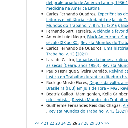
del proletariado de América Latina, 1936
medicina na América Latina
Carlos Fernando Quadros,
Experiências de
leituras e militância estudantil de Jaco
Mundos do Trabalho: v. 8 n. 15 (2016): Biog
Fernando Sarti Ferreira,
A ciência a favor 
Antonio Luigi Negro,
Black Americana. Sup
século XIX ao XX
,
Revista Mundos do Traba
Carlos Fernando de Quadros,
Uma história
Trabalho: v. 13 (2021)
Lara de Castro,
Jornadas da fome: a rotin
as secas (Ceará, anos 1950)
,
Revista Mund
Paulo Henrique Silveira Damião,
Reivindica
Justiça do Trabalho durante a ditadura br
Rodrigo Musto Flores,
Depois da volta: a r
Brasileira (FEB) em Juiz de Fora – MG
,
Rev
Beatriz Gallotti Mamigonian, Keila Grinbe
oitocentista
,
Revista Mundos do Trabalho: 
Guilherme Fernandes Reis das Chagas,
A 
,
Revista Mundos do Trabalho: v. 13 (2021)
<<
<
21
22
23
24
25
26
27
28
29
30
>
>>