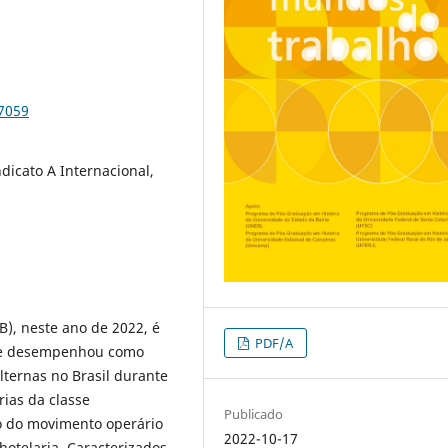
87059
ndicato A Internacional,
B), neste ano de 2022, é
PDF/A
que desempenhou como
lternas no Brasil durante
rias da classe
Publicado
o do movimento operário
2022-10-17
hotelaria. Caracterizados