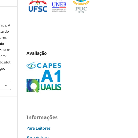
cos. A
sta do
ores
 do
2. DOI:
Avaliação
 em:
ndosdot
ago.
Informações
Para Leitores
Para Autores