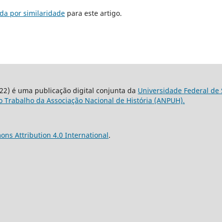
da por similaridade
para este artigo.
22) é uma publicação digital conjunta da
Universidade Federal de 
 Trabalho da Associação Nacional de História (ANPUH).
ns Attribution 4.0 International
.