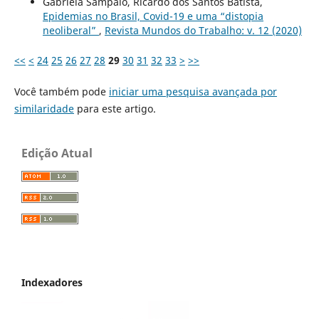
Gabriela Sampaio, Ricardo dos Santos Batista,
Epidemias no Brasil, Covid-19 e uma “distopia
neoliberal”
,
Revista Mundos do Trabalho: v. 12 (2020)
<<
<
24
25
26
27
28
29
30
31
32
33
>
>>
Você também pode
iniciar uma pesquisa avançada por
similaridade
para este artigo.
Edição Atual
Indexadores