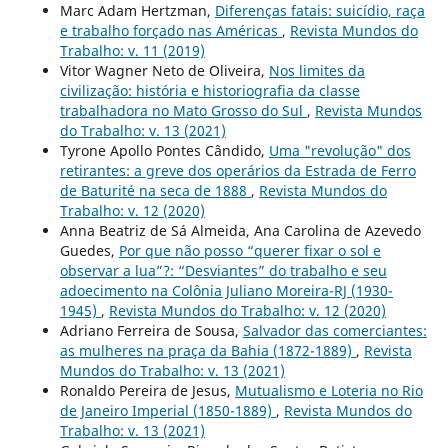
Marc Adam Hertzman,
Diferenças fatais: suicídio, raça
e trabalho forçado nas Américas
,
Revista Mundos do
Trabalho: v. 11 (2019)
Vitor Wagner Neto de Oliveira,
Nos limites da
civilização: história e historiografia da classe
trabalhadora no Mato Grosso do Sul
,
Revista Mundos
do Trabalho: v. 13 (2021)
Tyrone Apollo Pontes Cândido,
Uma "revolução" dos
retirantes: a greve dos operários da Estrada de Ferro
de Baturité na seca de 1888
,
Revista Mundos do
Trabalho: v. 12 (2020)
Anna Beatriz de Sá Almeida, Ana Carolina de Azevedo
Guedes,
Por que não posso “querer fixar o sol e
observar a lua”?: “Desviantes” do trabalho e seu
adoecimento na Colônia Juliano Moreira-RJ (1930-
1945)
,
Revista Mundos do Trabalho: v. 12 (2020)
Adriano Ferreira de Sousa,
Salvador das comerciantes:
as mulheres na praça da Bahia (1872-1889)
,
Revista
Mundos do Trabalho: v. 13 (2021)
Ronaldo Pereira de Jesus,
Mutualismo e Loteria no Rio
de Janeiro Imperial (1850-1889)
,
Revista Mundos do
Trabalho: v. 13 (2021)