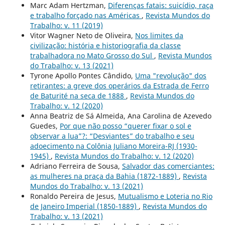
Marc Adam Hertzman,
Diferenças fatais: suicídio, raça
e trabalho forçado nas Américas
,
Revista Mundos do
Trabalho: v. 11 (2019)
Vitor Wagner Neto de Oliveira,
Nos limites da
civilização: história e historiografia da classe
trabalhadora no Mato Grosso do Sul
,
Revista Mundos
do Trabalho: v. 13 (2021)
Tyrone Apollo Pontes Cândido,
Uma "revolução" dos
retirantes: a greve dos operários da Estrada de Ferro
de Baturité na seca de 1888
,
Revista Mundos do
Trabalho: v. 12 (2020)
Anna Beatriz de Sá Almeida, Ana Carolina de Azevedo
Guedes,
Por que não posso “querer fixar o sol e
observar a lua”?: “Desviantes” do trabalho e seu
adoecimento na Colônia Juliano Moreira-RJ (1930-
1945)
,
Revista Mundos do Trabalho: v. 12 (2020)
Adriano Ferreira de Sousa,
Salvador das comerciantes:
as mulheres na praça da Bahia (1872-1889)
,
Revista
Mundos do Trabalho: v. 13 (2021)
Ronaldo Pereira de Jesus,
Mutualismo e Loteria no Rio
de Janeiro Imperial (1850-1889)
,
Revista Mundos do
Trabalho: v. 13 (2021)