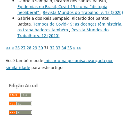
Gabriela Sampaio, Ricardo dos Santos Batista,
Epidemias no Brasil, Covid-19 e uma “distopia
neoliberal”
,
Revista Mundos do Trabalho: v. 12 (2020)
Gabriela dos Reis Sampaio, Ricardo dos Santos
Batista,
Tempos de Covid-19: as doenças têm história,
os trabalhadores também
,
Revista Mundos do
Trabalho: v. 12 (2020)
<<
<
26
27
28
29
30
31
32
33
34
35
>
>>
Você também pode
iniciar uma pesquisa avançada por
similaridade
para este artigo.
Edição Atual