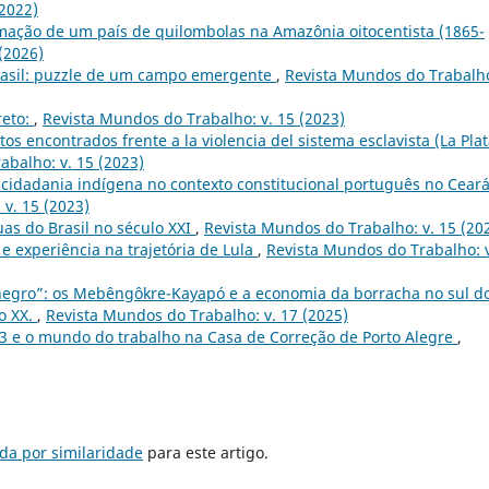
(2022)
mação de um país de quilombolas na Amazônia oitocentista (1865-
(2026)
rasil: puzzle de um campo emergente
,
Revista Mundos do Trabalho
reto:
,
Revista Mundos do Trabalho: v. 15 (2023)
s encontrados frente a la violencia del sistema esclavista (La Plat
abalho: v. 15 (2023)
e cidadania indígena no contexto constitucional português no Cear
v. 15 (2023)
ruas do Brasil no século XXI
,
Revista Mundos do Trabalho: v. 15 (20
 e experiência na trajetória de Lula
,
Revista Mundos do Trabalho: v
egro”: os Mebêngôkre-Kayapó e a economia da borracha no sul d
o XX.
,
Revista Mundos do Trabalho: v. 17 (2025)
13 e o mundo do trabalho na Casa de Correção de Porto Alegre
,
da por similaridade
para este artigo.