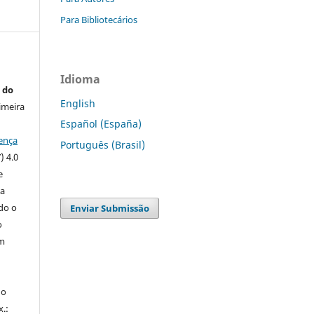
Para Bibliotecários
Idioma
 do
English
imeira
Español (España)
ença
Português (Brasil)
) 4.0
e
 a
ndo o
Enviar Submissão
o
m
do
x.: