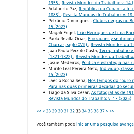
1955
,
Revista Mundos do Trabalho: v. 14 
Adalberto Paz,
República do Cunani: a for
1888)
,
Revista Mundos do Trabalho: v. 18 
Petrônio Domingues ,
Clubes negros no B
15 (2023)
Magali Engel,
João Henriques de Lima Bar
Paola Revilla Orías,
Emociones y sentimiento
Charcas, siglo XVII)
,
Revista Mundos do Tr
João Paulo Peixoto Costa,
Terra, trabalho 
(1821-1822)
,
Revista Mundos do Trabalho: 
Josué Medeiros,
Política e estratégia nas 
Murilo Leal Pereira Neto,
Indivíduo, classe
15 (2023)
Laécio Rocha Sena,
Nos tempos do “ouro n
Pará nas duas primeiras décadas do sécul
Tiago da Silva Cesar,
As fotografias de 19
Revista Mundos do Trabalho: v. 17 (2025)
<<
<
28
29
30
31
32
33
34
35
36
37
>
>>
Você também pode
iniciar uma pesquisa avança