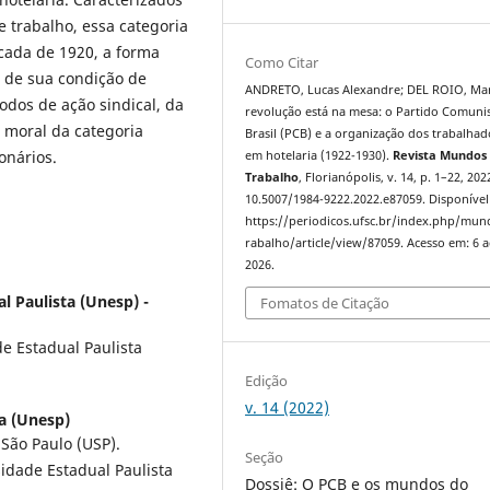
e trabalho, essa categoria
cada de 1920, a forma
Como Citar
 de sua condição de
ANDRETO, Lucas Alexandre; DEL ROIO, Mar
dos de ação sindical, da
revolução está na mesa: o Partido Comuni
a moral da categoria
Brasil (PCB) e a organização dos trabalhad
onários.
em hotelaria (1922-1930).
Revista Mundos
Trabalho
, Florianópolis, v. 14, p. 1–22, 202
10.5007/1984-9222.2022.e87059. Disponível
https://periodicos.ufsc.br/index.php/mu
rabalho/article/view/87059. Acesso em: 6 
2026.
l Paulista (Unesp) -
Fomatos de Citação
e Estadual Paulista
Edição
v. 14 (2022)
a (Unesp)
 São Paulo (USP).
Seção
sidade Estadual Paulista
Dossiê: O PCB e os mundos do