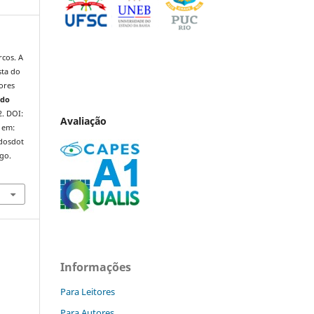
cos. A
sta do
ores
 do
2. DOI:
Avaliação
 em:
ndosdot
ago.
Informações
Para Leitores
Para Autores