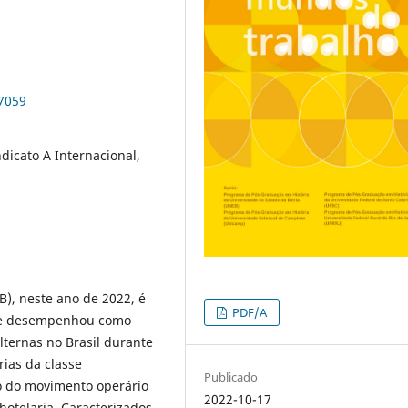
87059
ndicato A Internacional,
B), neste ano de 2022, é
PDF/A
que desempenhou como
lternas no Brasil durante
rias da classe
Publicado
o do movimento operário
2022-10-17
hotelaria. Caracterizados