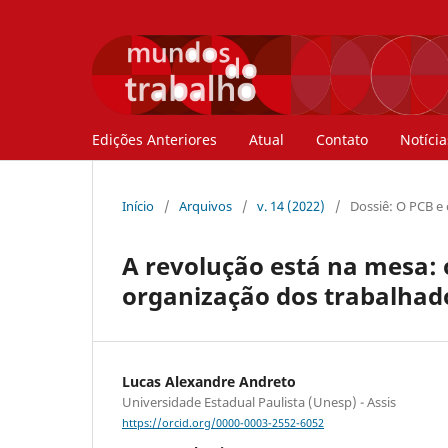
Edições Anteriores
Atual
Contato
Notícia
Início
/
Arquivos
/
v. 14 (2022)
/
Dossiê: O PCB e
A revolução está na mesa: 
organização dos trabalhado
Lucas Alexandre Andreto
Universidade Estadual Paulista (Unesp) - Assis
https://orcid.org/0000-0003-2552-6052