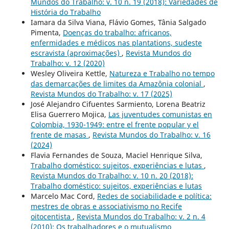
Mundos do Trabalho: v. 10 n. 19 (2018): Variedades de
História do Trabalho
Iamara da Silva Viana, Flávio Gomes, Tânia Salgado
Pimenta,
Doenças do trabalho: africanos,
enfermidades e médicos nas plantations, sudeste
escravista (aproximações)
,
Revista Mundos do
Trabalho: v. 12 (2020)
Wesley Oliveira Kettle,
Natureza e Trabalho no tempo
das demarcações de limites da Amazônia colonial
,
Revista Mundos do Trabalho: v. 17 (2025)
José Alejandro Cifuentes Sarmiento, Lorena Beatriz
Elisa Guerrero Mojica,
Las juventudes comunistas en
Colombia, 1930-1949: entre el frente popular y el
frente de masas
,
Revista Mundos do Trabalho: v. 16
(2024)
Flavia Fernandes de Souza, Maciel Henrique Silva,
Trabalho doméstico: sujeitos, experiências e lutas
,
Revista Mundos do Trabalho: v. 10 n. 20 (2018):
Trabalho doméstico: sujeitos, experiências e lutas
Marcelo Mac Cord,
Redes de sociabilidade e política:
mestres de obras e associativismo no Recife
oitocentista
,
Revista Mundos do Trabalho: v. 2 n. 4
(2010): Os trabalhadores e o mutualismo