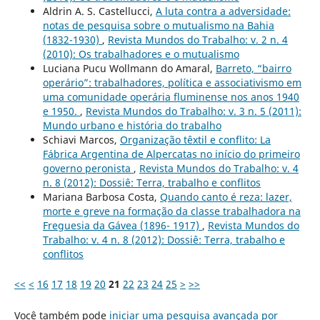
Aldrin A. S. Castellucci,
A luta contra a adversidade:
notas de pesquisa sobre o mutualismo na Bahia
(1832-1930)
,
Revista Mundos do Trabalho: v. 2 n. 4
(2010): Os trabalhadores e o mutualismo
Luciana Pucu Wollmann do Amaral,
Barreto, “bairro
operário”: trabalhadores, política e associativismo em
uma comunidade operária fluminense nos anos 1940
e 1950.
,
Revista Mundos do Trabalho: v. 3 n. 5 (2011):
Mundo urbano e história do trabalho
Schiavi Marcos,
Organização têxtil e conflito: La
Fábrica Argentina de Alpercatas no início do primeiro
governo peronista
,
Revista Mundos do Trabalho: v. 4
n. 8 (2012): Dossiê: Terra, trabalho e conflitos
Mariana Barbosa Costa,
Quando canto é reza: lazer,
morte e greve na formação da classe trabalhadora na
Freguesia da Gávea (1896- 1917)
,
Revista Mundos do
Trabalho: v. 4 n. 8 (2012): Dossiê: Terra, trabalho e
conflitos
<<
<
16
17
18
19
20
21
22
23
24
25
>
>>
Você também pode
iniciar uma pesquisa avançada por