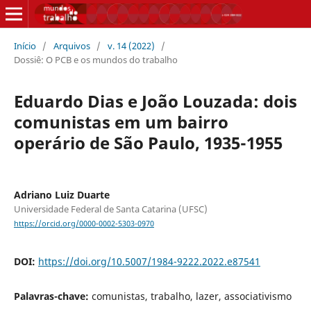
Início
/
Arquivos
/
v. 14 (2022)
/
Dossiê: O PCB e os mundos do trabalho
Eduardo Dias e João Louzada: dois
comunistas em um bairro
operário de São Paulo, 1935-1955
Adriano Luiz Duarte
Universidade Federal de Santa Catarina (UFSC)
https://orcid.org/0000-0002-5303-0970
DOI:
https://doi.org/10.5007/1984-9222.2022.e87541
Palavras-chave:
comunistas, trabalho, lazer, associativismo