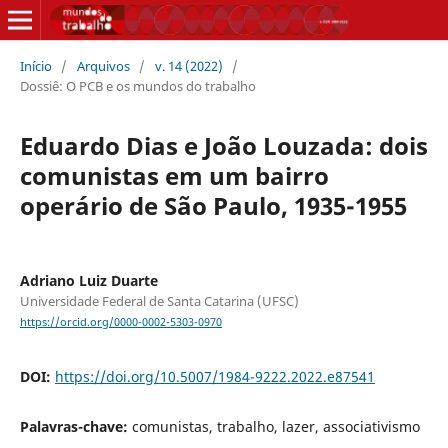
Início
/
Arquivos
/
v. 14 (2022)
/
Dossiê: O PCB e os mundos do trabalho
Eduardo Dias e João Louzada: dois
comunistas em um bairro
operário de São Paulo, 1935-1955
Adriano Luiz Duarte
Universidade Federal de Santa Catarina (UFSC)
https://orcid.org/0000-0002-5303-0970
DOI:
https://doi.org/10.5007/1984-9222.2022.e87541
Palavras-chave:
comunistas, trabalho, lazer, associativismo