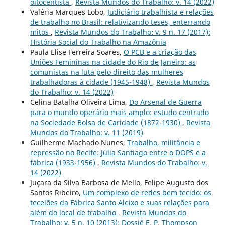
oitocentista
,
Revista Mundos do Trabalho: v. 14 (2022)
Valéria Marques Lobo,
Judiciário trabalhista e relações
de trabalho no Brasil: relativizando teses, enterrando
mitos
,
Revista Mundos do Trabalho: v. 9 n. 17 (2017):
História Social do Trabalho na Amazônia
Paula Elise Ferreira Soares,
O PCB e a criação das
Uniões Femininas na cidade do Rio de Janeiro: as
comunistas na luta pelo direito das mulheres
trabalhadoras à cidade (1945-1948)
,
Revista Mundos
do Trabalho: v. 14 (2022)
Celina Batalha Oliveira Lima,
Do Arsenal de Guerra
para o mundo operário mais amplo: estudo centrado
na Sociedade Bolsa de Caridade (1872-1930)
,
Revista
Mundos do Trabalho: v. 11 (2019)
Guilherme Machado Nunes,
Trabalho, militância e
repressão no Recife: Júlia Santiago entre o DOPS e a
fábrica (1933-1956)
,
Revista Mundos do Trabalho: v.
14 (2022)
Juçara da Silva Barbosa de Mello, Felipe Augusto dos
Santos Ribeiro,
Um complexo de redes bem tecido: os
tecelões da Fábrica Santo Aleixo e suas relações para
além do local de trabalho
,
Revista Mundos do
Trabalho: v. 5 n. 10 (2013): Dossiê E. P. Thompson