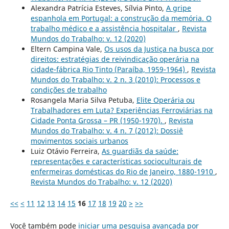
Alexandra Patrícia Esteves, Sílvia Pinto,
A gripe
espanhola em Portugal: a construção da memória. O
trabalho médico e a assistência hospitalar
,
Revista
Mundos do Trabalho: v. 12 (2020)
Eltern Campina Vale,
Os usos da Justiça na busca por
direitos: estratégias de reivindicação operária na
cidade-fábrica Rio Tinto (Paraíba, 1959-1964)
,
Revista
Mundos do Trabalho: v. 2 n. 3 (2010): Processos e
condições de trabalho
Rosangela Maria Silva Petuba,
Elite Operária ou
Trabalhadores em Luta? Experiências Ferroviárias na
Cidade Ponta Grossa – PR (1950-1970).
,
Revista
Mundos do Trabalho: v. 4 n. 7 (2012): Dossiê
movimentos sociais urbanos
Luiz Otávio Ferreira,
As guardiãs da saúde:
representações e características socioculturais de
enfermeiras domésticas do Rio de Janeiro, 1880-1910
,
Revista Mundos do Trabalho: v. 12 (2020)
<<
<
11
12
13
14
15
16
17
18
19
20
>
>>
Você também pode
iniciar uma pesquisa avançada por