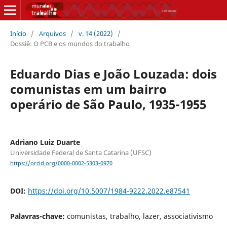
Início
/
Arquivos
/
v. 14 (2022)
/
Dossiê: O PCB e os mundos do trabalho
Eduardo Dias e João Louzada: dois
comunistas em um bairro
operário de São Paulo, 1935-1955
Adriano Luiz Duarte
Universidade Federal de Santa Catarina (UFSC)
https://orcid.org/0000-0002-5303-0970
DOI:
https://doi.org/10.5007/1984-9222.2022.e87541
Palavras-chave:
comunistas, trabalho, lazer, associativismo