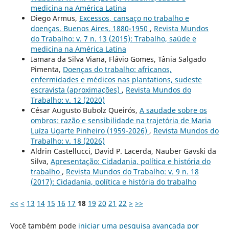
medicina na América Latina
Diego Armus,
Excessos, cansaço no trabalho e
doenças. Buenos Aires, 1880-1950
,
Revista Mundos
do Trabalho: v. 7 n. 13 (2015): Trabalho, saúde e
medicina na América Latina
Iamara da Silva Viana, Flávio Gomes, Tânia Salgado
Pimenta,
Doenças do trabalho: africanos,
enfermidades e médicos nas plantations, sudeste
escravista (aproximações)
,
Revista Mundos do
Trabalho: v. 12 (2020)
César Augusto Bubolz Queirós,
A saudade sobre os
ombros: razão e sensibilidade na trajetória de Maria
Luíza Ugarte Pinheiro (1959-2026)
,
Revista Mundos do
Trabalho: v. 18 (2026)
Aldrin Castellucci, David P. Lacerda, Nauber Gavski da
Silva,
Apresentação: Cidadania, política e história do
trabalho
,
Revista Mundos do Trabalho: v. 9 n. 18
(2017): Cidadania, política e história do trabalho
<<
<
13
14
15
16
17
18
19
20
21
22
>
>>
Você também pode
iniciar uma pesquisa avançada por