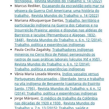
tecnologia
,
Revista Mundos do Trabalho: v. 14 (2022)
Marcus Rediker,
Escapando da escravidão pelo mar na
véspera da Guerra Civil Americana: uma história do
trabalho
,
Revista Mundos do Trabalho: v. 14 (2022)
Mariana Albuquerque Dantas,
Trabalho, território e
participação indígena na Guerra dos Cabanos e na
Insurreição Praieira: apoios e disputas nas aldeias de
Barreiros e Jacuípe (Pernambuco e Alagoas, 1832-
1848)
,
Revista Mundos do Trabalho: v. 6 n. 12 (2014):
Trabalho, política e experiências indígenas
Paula Cecilia Zagalsky,
Trabalhadores indígenas
mineiros no Cerro Rico de Potosí: perseguindo os
rastros de suas práticas laborais (séculos XVI e XVII)
,
Revista Mundos do Trabalho: v. 6 n. 12 (2014):
Trabalho, política e experiências indígenas
Vânia Maria Losada Moreira,
Indios vassalos versus
Portugueses descansados - liberdade, terra e trabalho
na vila indígena de Benavente (capitania do Espírito
Santo, 1795)
,
Revista Mundos do Trabalho: v. 6 n. 12
(2014): Trabalho, política e experiências indígenas
Jorge Márquez,
O médico de trabalho da Colômbia
nas décadas de 1920 e 1930
,
Revista Mundos do
Trabalho: v. 7 n. 13 (2015): Trabalho, saúde e