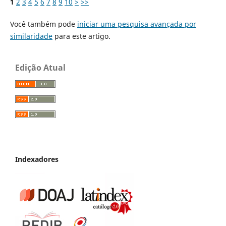
1
2
3
4
5
6
7
8
9
10
>
>>
Você também pode
iniciar uma pesquisa avançada por
similaridade
para este artigo.
Edição Atual
Indexadores