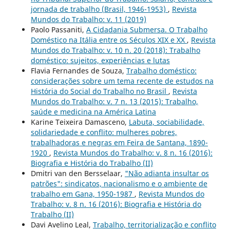
jornada de trabalho (Brasil, 1946-1953)
,
Revista
Mundos do Trabalho: v. 11 (2019)
Paolo Passaniti,
A Cidadania Submersa. O Trabalho
Doméstico na Itália entre os Séculos XIX e XX
,
Revista
Mundos do Trabalho: v. 10 n. 20 (2018): Trabalho
doméstico: sujeitos, experiências e lutas
Flavia Fernandes de Souza,
Trabalho doméstico:
considerações sobre um tema recente de estudos na
História do Social do Trabalho no Brasil
,
Revista
Mundos do Trabalho: v. 7 n. 13 (2015): Trabalho,
saúde e medicina na América Latina
Karine Teixeira Damasceno,
Labuta, sociabilidade,
solidariedade e conflito: mulheres pobres,
trabalhadoras e negras em Feira de Santana, 1890-
1920
,
Revista Mundos do Trabalho: v. 8 n. 16 (2016):
Biografia e História do Trabalho (II)
Dmitri van den Bersselaar,
"Não adianta insultar os
patrões": sindicatos, nacionalismo e o ambiente de
trabalho em Gana, 1950-1987
,
Revista Mundos do
Trabalho: v. 8 n. 16 (2016): Biografia e História do
Trabalho (II)
Davi Avelino Leal,
Trabalho, territorialização e conflito