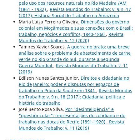
pelo uso dos recursos naturais no Rio Madeira /AM
(1861 - 1932)
,
Revista Mundos do Trabalho: v. 9 n. 17
(2017): História Social do Trabalho na Amazônia
Maria Luiza Ferreira Oliveira,
Dimensões do governo
colonial em Moçâmedes e suas conexões com o Brasil:
trabalho, negócios e conflitos, 1840-1860
,
Revista
Mundos do Trabalho: v. 12 (2020)
Tamires Xavier Soares,
A guerra no prato: uma breve
análise sobre o problema de abastecimento de carne
verde no Rio Grande do Sul, durante a Segunda
Guerra Mundial
,
Revista Mundos do Trabalho: v. 11
(2019)
Edilson Nunes Santos Junior,
Direitos e cidadania no
Rio de Janeiro: poder e disputas por espaços de
trabalho na Praia da Saúde em 1841
,
Revista Mundos
do Trabalho: v. 9 n. 18 (2017): Cidadania, política e
história do trabalho
José Bento Rosa Silva,
Por “desinteligência” e
"questiúnculas": representações do cotidiano e do
trabalho nas docas do Recife (1891-1920)
,
Revista
Mundos do Trabalho: v. 11 (2019)