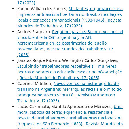
17 (2025)
Kauan Willian dos Santos,
Militantes, organizações e a
imprensa antifascista libertária no Brasil: articulações
locais e conexões transnacionais (1930-1945)
,
Revista
Mundos do Trabalho: v. 17 (2025)
Andres Stagnaro,
Requiem para los Buenos Vecinos: el
vínculo entre la CGT argentina y la AFL
nortemaericana en las postrimerias del sueño
rooseveltiano
,
Revista Mundos do Trabalho: v. 17
(2025)
Jonatas Roque Ribeiro, Wellington Carlos Gonçalves,
Esculpindo “trabalhadoras respeitáveis”: mulheres
negras e pobres e a educação escolar no pós-abolição
,
Revista Mundos do Trabalho: v. 17 (2025)
Gabriela Mitidieri,
Novos ventos na historiografia do
trabalho na Argentina: hierarquias raciais e o mito do
branqueamento em Santa Fé.
,
Revista Mundos do
Trabalho: v. 17 (2025)
Lucas Gazinhato, Marilda Aparecida de Menezes,
Uma
moral cabocla da terra: experiência, resistência e
revolta de trabalhadores e trabalhadoras nacionais na
freguesia de São Bernardo (1883)
,
Revista Mundos do