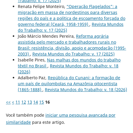
Trabalho: v. 17 (2025)
Renata Felipe Monteiro,
“Operação Flagelados”: a
migração em massa de nordestinos para diversas
regiões do país e a política de escoamento forçada do
governo federal (Ceará, 1958-1959)
,
Revista Mundos
do Trabalho: v. 17 (2025)
João Márcio Mendes Pereira,
Reforma agrária
assistida pelo mercado e trabalhadores rurais no
Brasil: resistência, divisão, apoio e acomodação (1995-
2003)
,
Revista Mundos do Trabalho: v. 17 (2025)
Isabelle Pires,
Nas malhas dos mundos do trabalho
têxtil no Brasil
,
Revista Mundos do Trabalho: v. 18
(2026)
Adalberto Paz,
República do Cunani: a formação de
um país de quilombolas na Amazônia oitocentista
(1865-1888)
,
Revista Mundos do Trabalho: v. 18 (2026)
<<
<
11
12
13
14
15
16
Você também pode
iniciar uma pesquisa avançada por
similaridade
para este artigo.