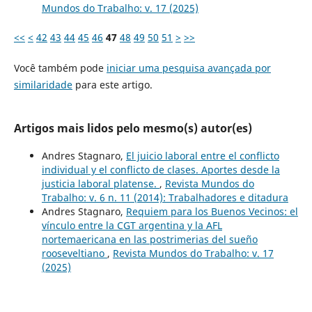
Mundos do Trabalho: v. 17 (2025)
<<
<
42
43
44
45
46
47
48
49
50
51
>
>>
Você também pode
iniciar uma pesquisa avançada por
similaridade
para este artigo.
Artigos mais lidos pelo mesmo(s) autor(es)
Andres Stagnaro,
El juicio laboral entre el conflicto
individual y el conflicto de clases. Aportes desde la
justicia laboral platense.
,
Revista Mundos do
Trabalho: v. 6 n. 11 (2014): Trabalhadores e ditadura
Andres Stagnaro,
Requiem para los Buenos Vecinos: el
vínculo entre la CGT argentina y la AFL
nortemaericana en las postrimerias del sueño
rooseveltiano
,
Revista Mundos do Trabalho: v. 17
(2025)