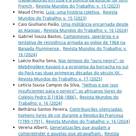
French
,
Revista Mundos do Trabalho: v. 15 (2023)
Maud Chirio,
Lula: uma história coletiva
,
Revista
Mundos do Trabalho: v. 15 (2023)
Caio Giulliano Paião,
Uma militância encarnada desde
as Alagoas
,
Revista Mundos do Trabalho: v. 16 (2024)
Gabriel Souza Bastos,
Camponeses, operários e a
tentativa de resistência armada ao golpe de 1964 na
Baixada Fluminense
,
Revista Mundos do Trabalho: v.
16 (2024)
Laécio Rocha Sena,
Nos tempos do “ouro negro”: os
Mebêngôkre-Kayapó e a economia da borracha no sul
do Pará nas duas primeiras décadas do século XX.
,
Revista Mundos do Trabalho: v. 17 (2025)
Letícia Sousa Campos da Silva,
“Velhos e por isso
insuficientes para o serviço”: os africanos livres do
Colégio Pedro II (1838-1886)
,
Revista Mundos do
Trabalho: v. 16 (2024)
Bethânia Santos Pereira,
Contribuições silenciadas:
homens livres de cor durante a Revolução Francesa
(1789-1791)
,
Revista Mundos do Trabalho: v. 16 (2024)
Verena Alberti,
Generalizações que ajudam a
compreender e aquelas que atrapalham
,
Revista