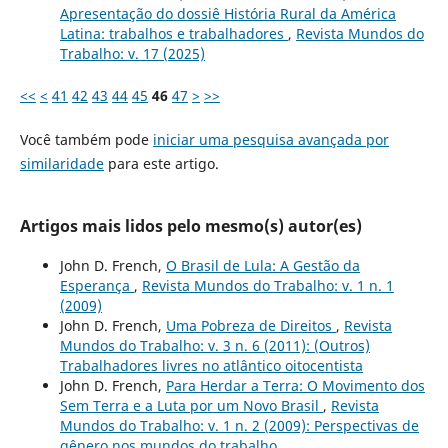
Apresentação do dossiê História Rural da América
Latina: trabalhos e trabalhadores
,
Revista Mundos do
Trabalho: v. 17 (2025)
<<
<
41
42
43
44
45
46
47
>
>>
Você também pode
iniciar uma pesquisa avançada por
similaridade
para este artigo.
Artigos mais lidos pelo mesmo(s) autor(es)
John D. French,
O Brasil de Lula: A Gestão da
Esperança
,
Revista Mundos do Trabalho: v. 1 n. 1
(2009)
John D. French,
Uma Pobreza de Direitos
,
Revista
Mundos do Trabalho: v. 3 n. 6 (2011): (Outros)
Trabalhadores livres no atlântico oitocentista
John D. French,
Para Herdar a Terra: O Movimento dos
Sem Terra e a Luta por um Novo Brasil
,
Revista
Mundos do Trabalho: v. 1 n. 2 (2009): Perspectivas de
gênero nos mundos do trabalho