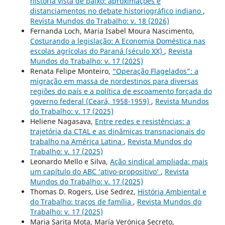
história vista de baixo: aproximações e
distanciamentos no debate historiográfico indiano
,
Revista Mundos do Trabalho: v. 18 (2026)
Fernanda Loch, Maria Isabel Moura Nascimento,
Costurando a legislação: A Economia Doméstica nas
escolas agrícolas do Paraná (século XX)
,
Revista
Mundos do Trabalho: v. 17 (2025)
Renata Felipe Monteiro,
“Operação Flagelados”: a
migração em massa de nordestinos para diversas
regiões do país e a política de escoamento forçada do
governo federal (Ceará, 1958-1959)
,
Revista Mundos
do Trabalho: v. 17 (2025)
Heliene Nagasava,
Entre redes e resistências: a
trajetória da CTAL e as dinâmicas transnacionais do
trabalho na América Latina
,
Revista Mundos do
Trabalho: v. 17 (2025)
Leonardo Mello e Silva,
Ação sindical ampliada: mais
um capítulo do ABC ‘ativo-propositivo’
,
Revista
Mundos do Trabalho: v. 17 (2025)
Thomas D. Rogers, Lise Sedrez,
História Ambiental e
do Trabalho: traços de família
,
Revista Mundos do
Trabalho: v. 17 (2025)
Maria Sarita Mota, María Verónica Secreto,