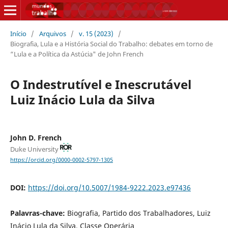
Início
/
Arquivos
/
v. 15 (2023)
/
Biografia, Lula e a História Social do Trabalho: debates em torno de
“Lula e a Política da Astúcia" de John French
O Indestrutível e Inescrutável
Luiz Inácio Lula da Silva
John D. French
Duke University
https://orcid.org/0000-0002-5797-1305
DOI:
https://doi.org/10.5007/1984-9222.2023.e97436
Palavras-chave:
Biografia, Partido dos Trabalhadores, Luiz
Inácio Lula da Silva, Classe Operária