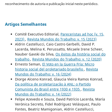
reconhecimento de autoria e publicação inicial neste periódico.
Artigos Semelhantes
Comitê Executivo Editorial,
Pareceristas ad hoc (v. 15,
2023)
,
Revista Mundos do Trabalho: v. 15 (2023)
Aldrin Castellucci, Caio Castro Gerbelli, David P.
Lacerda, Melina K. Perussatto, Micaele Irene Scheer,
Nauber Gavski da Silva,
Os êxitos da história social do
trabalho
,
Revista Mundos do Trabalho: v. 12 (2020)
Ernesto Seman,
El Voto en la Guerra Fría: Micro
historia social del proletariado brasileño
,
Revista
Mundos do Trabalho: v. 16 (2024)
Diorge Alceno Konrad, Glaucia Vieira Ramos Konrad,
Da política de proletarização à ANL: o Partido
Comunista do Brasil entre 1930 e 1935
,
Revista
Mundos do Trabalho: v. 14 (2022)
Felipe Azevedo e Souza, David Patrício Lacerda, María
Verónica Secreto, Fidel Rodríguez Velásquez, Paulo
Fontes, Beatriz Mamigonian, Aldrin Castellucci,