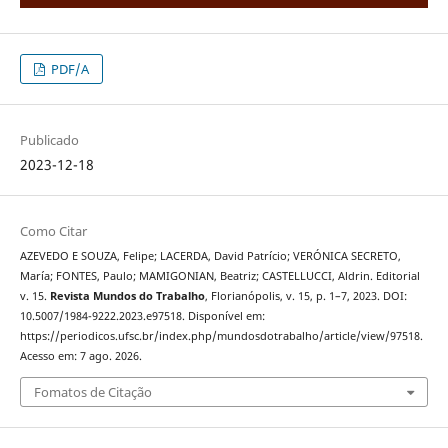
PDF/A
Publicado
2023-12-18
Como Citar
AZEVEDO E SOUZA, Felipe; LACERDA, David Patrício; VERÓNICA SECRETO,
María; FONTES, Paulo; MAMIGONIAN, Beatriz; CASTELLUCCI, Aldrin. Editorial
v. 15.
Revista Mundos do Trabalho
, Florianópolis, v. 15, p. 1–7, 2023. DOI:
10.5007/1984-9222.2023.e97518. Disponível em:
https://periodicos.ufsc.br/index.php/mundosdotrabalho/article/view/97518.
Acesso em: 7 ago. 2026.
Fomatos de Citação