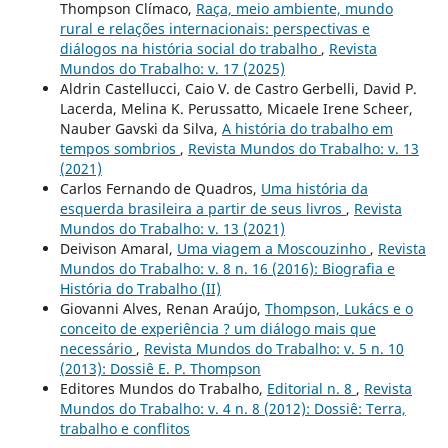
Thompson Clímaco,
Raça, meio ambiente, mundo
rural e relações internacionais: perspectivas e
diálogos na história social do trabalho
,
Revista
Mundos do Trabalho: v. 17 (2025)
Aldrin Castellucci, Caio V. de Castro Gerbelli, David P.
Lacerda, Melina K. Perussatto, Micaele Irene Scheer,
Nauber Gavski da Silva,
A história do trabalho em
tempos sombrios
,
Revista Mundos do Trabalho: v. 13
(2021)
Carlos Fernando de Quadros,
Uma história da
esquerda brasileira a partir de seus livros
,
Revista
Mundos do Trabalho: v. 13 (2021)
Deivison Amaral,
Uma viagem a Moscouzinho
,
Revista
Mundos do Trabalho: v. 8 n. 16 (2016): Biografia e
História do Trabalho (II)
Giovanni Alves, Renan Araújo,
Thompson, Lukács e o
conceito de experiência ? um diálogo mais que
necessário
,
Revista Mundos do Trabalho: v. 5 n. 10
(2013): Dossiê E. P. Thompson
Editores Mundos do Trabalho,
Editorial n. 8
,
Revista
Mundos do Trabalho: v. 4 n. 8 (2012): Dossiê: Terra,
trabalho e conflitos