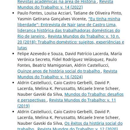
Revistas acadêmicas na área de História
,
Revista
Mundos do Trabalho: v. 14 (2022)
Paulo Fontes, Louisa Acciari, Tatiane de Oliveira Pinto,
Yasmin Getirana Gonçalves Vicente,
“Eu tinha minha
liberdade”: Entrevista de Nair Jane de Castro Lima,
liderança histórica das trabalhadoras domésticas do
Rio de Janeiro
,
Revista Mundos do Trabalho: v. 10 n.
20 (2018): Trabalho doméstico: sujeitos, experiências e
lutas
Felipe Azevedo e Souza, David Patrício Lacerda, María
Verónica Secreto, Fidel Rodríguez Velásquez, Paulo
Fontes, Beatriz Mamigonian, Aldrin Castellucci,
Quinze anos de história social do trabalho
,
Revista
Mundos do Trabalho: v. 16 (2024)
Aldrin Castellucci, Caio Castro Gerbelli, David P.
Lacerda, Melina K. Perussatto, Micaele Irene Scheer,
Nauber Gavski da Silva,
Mundos do Trabalho: desafios
e perspectivas
,
Revista Mundos do Trabalho: v. 11
(2019)
Aldrin Castellucci, Caio Castro Gerbelli, David P.
Lacerda, Melina K. Perussatto, Micaele Irene Scheer,
Nauber Gavski da Silva,
Os êxitos da história social do
trabalho
,
Revista Mundos do Trabalho: v. 12 (2020)