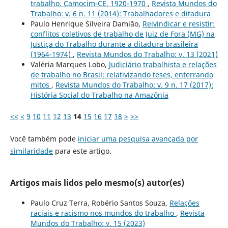
trabalho. Camocim-CE. 1920-1970
,
Revista Mundos do
Trabalho: v. 6 n. 11 (2014): Trabalhadores e ditadura
Paulo Henrique Silveira Damião,
Reivindicar e resistir:
conflitos coletivos de trabalho de Juiz de Fora (MG) na
Justiça do Trabalho durante a ditadura brasileira
(1964-1974)
,
Revista Mundos do Trabalho: v. 13 (2021)
Valéria Marques Lobo,
Judiciário trabalhista e relações
de trabalho no Brasil: relativizando teses, enterrando
mitos
,
Revista Mundos do Trabalho: v. 9 n. 17 (2017):
História Social do Trabalho na Amazônia
<<
<
9
10
11
12
13
14
15
16
17
18
>
>>
Você também pode
iniciar uma pesquisa avançada por
similaridade
para este artigo.
Artigos mais lidos pelo mesmo(s) autor(es)
Paulo Cruz Terra, Robério Santos Souza,
Relações
raciais e racismo nos mundos do trabalho
,
Revista
Mundos do Trabalho: v. 15 (2023)