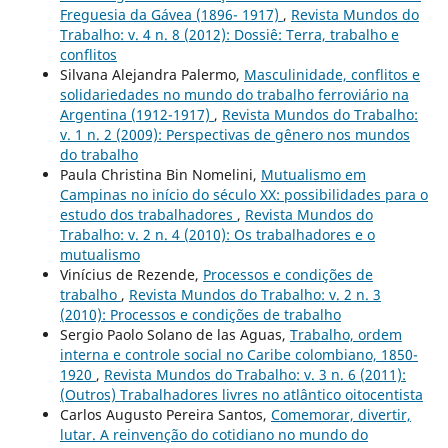
Freguesia da Gávea (1896- 1917)
,
Revista Mundos do
Trabalho: v. 4 n. 8 (2012): Dossiê: Terra, trabalho e
conflitos
Silvana Alejandra Palermo,
Masculinidade, conflitos e
solidariedades no mundo do trabalho ferroviário na
Argentina (1912-1917)
,
Revista Mundos do Trabalho:
v. 1 n. 2 (2009): Perspectivas de gênero nos mundos
do trabalho
Paula Christina Bin Nomelini,
Mutualismo em
Campinas no início do século XX: possibilidades para o
estudo dos trabalhadores
,
Revista Mundos do
Trabalho: v. 2 n. 4 (2010): Os trabalhadores e o
mutualismo
Vinícius de Rezende,
Processos e condições de
trabalho
,
Revista Mundos do Trabalho: v. 2 n. 3
(2010): Processos e condições de trabalho
Sergio Paolo Solano de las Aguas,
Trabalho, ordem
interna e controle social no Caribe colombiano, 1850-
1920
,
Revista Mundos do Trabalho: v. 3 n. 6 (2011):
(Outros) Trabalhadores livres no atlântico oitocentista
Carlos Augusto Pereira Santos,
Comemorar, divertir,
lutar. A reinvenção do cotidiano no mundo do