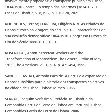
invisivelmente propelidos: o transporte público em Lisboa,
1834-1910 - parte I, o tempo das bisarmas (1834-1873).
Faces da História, v. 8, n. 2, p. 101-120, 2021.
RODRIGUES, Tereza; FERREIRA, Oligário A. V. As cidades de
Lisboa e Porto na viragem do século XIX – Características da
sua evolução demográfica: 1864-1930. Congresso O Porto de
Fim do Século 1880-1910, 1991.
ROSENTHAL, Anton. Streetcar Workers and the
Transformation of Montevideo: The General Strike of May
1911. The Americas, v. 51, n. 4, p. 471-494, 1995.
SANDE E CASTRO, Antonio Paes de. A Carris e a expansão de
Lisboa: subsídios para a história dos transportes colectivos
na cidade de Lisboa. Lisboa: Mimeo, 1956.
SERRÃO, Joaquim Veríssimo. Prefácio. In: História da
Companhia Carris de Ferro de Lisboa em Portugal. Lisboa:
Companhias Carris de Ferro de Lisboa, 2006.