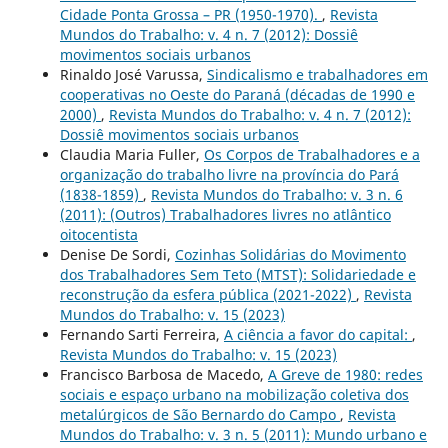
Cidade Ponta Grossa – PR (1950-1970).
,
Revista
Mundos do Trabalho: v. 4 n. 7 (2012): Dossiê
movimentos sociais urbanos
Rinaldo José Varussa,
Sindicalismo e trabalhadores em
cooperativas no Oeste do Paraná (décadas de 1990 e
2000)
,
Revista Mundos do Trabalho: v. 4 n. 7 (2012):
Dossiê movimentos sociais urbanos
Claudia Maria Fuller,
Os Corpos de Trabalhadores e a
organização do trabalho livre na província do Pará
(1838-1859)
,
Revista Mundos do Trabalho: v. 3 n. 6
(2011): (Outros) Trabalhadores livres no atlântico
oitocentista
Denise De Sordi,
Cozinhas Solidárias do Movimento
dos Trabalhadores Sem Teto (MTST): Solidariedade e
reconstrução da esfera pública (2021-2022)
,
Revista
Mundos do Trabalho: v. 15 (2023)
Fernando Sarti Ferreira,
A ciência a favor do capital:
,
Revista Mundos do Trabalho: v. 15 (2023)
Francisco Barbosa de Macedo,
A Greve de 1980: redes
sociais e espaço urbano na mobilização coletiva dos
metalúrgicos de São Bernardo do Campo
,
Revista
Mundos do Trabalho: v. 3 n. 5 (2011): Mundo urbano e