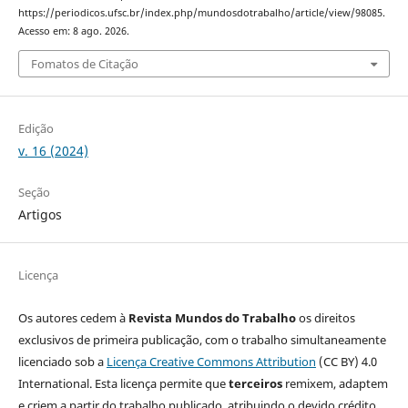
https://periodicos.ufsc.br/index.php/mundosdotrabalho/article/view/98085.
Acesso em: 8 ago. 2026.
Fomatos de Citação
Edição
v. 16 (2024)
Seção
Artigos
Licença
Os autores cedem à
Revista Mundos do Trabalho
os direitos
exclusivos de primeira publicação, com o trabalho simultaneamente
licenciado sob a
Licença Creative Commons Attribution
(CC BY) 4.0
International. Esta licença permite que
terceiros
remixem, adaptem
e criem a partir do trabalho publicado, atribuindo o devido crédito