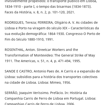
invisivelmente propelidos: o transporte público em Lisboa,
1834-1910 - parte I, o tempo das bisarmas (1834-1873).
Faces da História, v. 8, n. 2, p. 101-120, 2021.
RODRIGUES, Tereza; FERREIRA, Oligário A. V. As cidades de
Lisboa e Porto na viragem do século XIX – Características da
sua evolução demográfica: 1864-1930. Congresso O Porto de
Fim do Século 1880-1910, 1991.
ROSENTHAL, Anton. Streetcar Workers and the
Transformation of Montevideo: The General Strike of May
1911. The Americas, v. 51, n. 4, p. 471-494, 1995.
SANDE E CASTRO, Antonio Paes de. A Carris e a expansão de
Lisboa: subsídios para a história dos transportes colectivos
na cidade de Lisboa. Lisboa: Mimeo, 1956.
SERRÃO, Joaquim Veríssimo. Prefácio. In: História da
Companhia Carris de Ferro de Lisboa em Portugal. Lisboa:
Companhias Carris de Ferro de Lisboa, 2006.