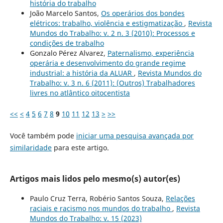
história do trabalho
João Marcelo Santos,
Os operários dos bondes
elétricos: trabalho, violência e estigmatização
,
Revista
Mundos do Trabalho: v. 2 n. 3 (2010): Processos e
condições de trabalho
Gonzalo Pérez Alvarez,
Paternalismo, experiência
operária e desenvolvimento do grande regime
industrial: a história da ALUAR
,
Revista Mundos do
Trabalho: v. 3 n. 6 (2011): (Outros) Trabalhadores
livres no atlântico oitocentista
<<
<
4
5
6
7
8
9
10
11
12
13
>
>>
Você também pode
iniciar uma pesquisa avançada por
similaridade
para este artigo.
Artigos mais lidos pelo mesmo(s) autor(es)
Paulo Cruz Terra, Robério Santos Souza,
Relações
raciais e racismo nos mundos do trabalho
,
Revista
Mundos do Trabalho: v. 15 (2023)