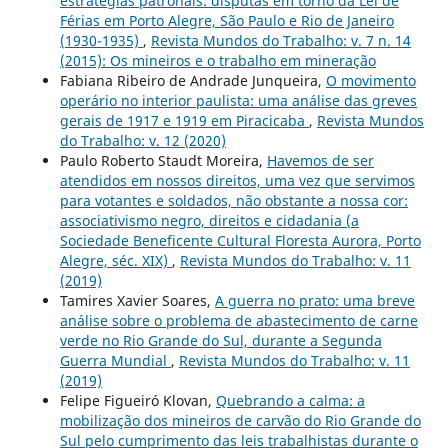
estratégias patronais: disputas em torno da Lei de
Férias em Porto Alegre, São Paulo e Rio de Janeiro
(1930-1935)
,
Revista Mundos do Trabalho: v. 7 n. 14
(2015): Os mineiros e o trabalho em mineração
Fabiana Ribeiro de Andrade Junqueira,
O movimento
operário no interior paulista: uma análise das greves
gerais de 1917 e 1919 em Piracicaba
,
Revista Mundos
do Trabalho: v. 12 (2020)
Paulo Roberto Staudt Moreira,
Havemos de ser
atendidos em nossos direitos, uma vez que servimos
para votantes e soldados, não obstante a nossa cor:
associativismo negro, direitos e cidadania (a
Sociedade Beneficente Cultural Floresta Aurora, Porto
Alegre, séc. XIX)
,
Revista Mundos do Trabalho: v. 11
(2019)
Tamires Xavier Soares,
A guerra no prato: uma breve
análise sobre o problema de abastecimento de carne
verde no Rio Grande do Sul, durante a Segunda
Guerra Mundial
,
Revista Mundos do Trabalho: v. 11
(2019)
Felipe Figueiró Klovan,
Quebrando a calma: a
mobilização dos mineiros de carvão do Rio Grande do
Sul pelo cumprimento das leis trabalhistas durante o