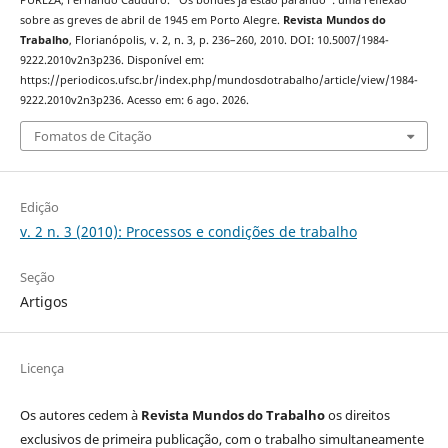
PUREZA, Fernando Cauduro. “Os bondes já estão parando”: uma reflexão
sobre as greves de abril de 1945 em Porto Alegre.
Revista Mundos do
Trabalho
, Florianópolis, v. 2, n. 3, p. 236–260, 2010. DOI: 10.5007/1984-
9222.2010v2n3p236. Disponível em:
https://periodicos.ufsc.br/index.php/mundosdotrabalho/article/view/1984-
9222.2010v2n3p236. Acesso em: 6 ago. 2026.
Fomatos de Citação
Edição
v. 2 n. 3 (2010): Processos e condições de trabalho
Seção
Artigos
Licença
Os autores cedem à
Revista Mundos do Trabalho
os direitos
exclusivos de primeira publicação, com o trabalho simultaneamente