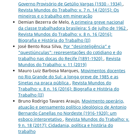
Governo Provisório de Getúlio Vargas (1930 - 1934)
,
Revista Mundos do Trabalho: v. 7 n. 14 (2015): Os
mineiros e o trabalho em mineração
Demian Bezerra de Melo,
A primeira greve nacional
da classe trabalhadora brasileira: 5 de julho de 1962
,
Revista Mundos do Trabalho: v. 8 n. 16 (2016):
Biografia e História do Trabalho (II)
José Bento Rosa Silva,
Por “desinteligência” e
"questiúnculas": representações do cotidiano e do
trabalho nas docas do Recife (1891-1920)
,
Revista
Mundos do Trabalho: v. 11 (2019)
Mauro Luiz Barbosa Marques,
Movimentos docentes
no Rio Grande do Sul: a longa greve de 1985 e as
Sinetas na praça pública
,
Revista Mundos do
Trabalho: v. 8 n. 16 (2016): Biografia e História do
Trabalho (II)
Bruno Rodrigo Tavares Araujo,
Movimento operário,
atuação e pensamento político ideológico de Antonio
Bernardo Canellas no Nordeste (1916-1920): um
esboço interpretativo
,
Revista Mundos do Trabalho: v.
9 n. 18 (2017): Cidadania, política e história do
trabalho