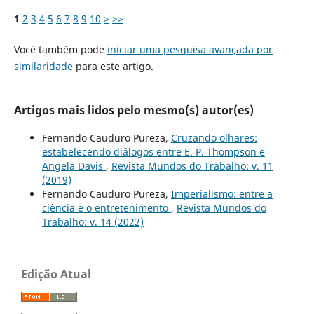
1
2
3
4
5
6
7
8
9
10
>
>>
Você também pode
iniciar uma pesquisa avançada por
similaridade
para este artigo.
Artigos mais lidos pelo mesmo(s) autor(es)
Fernando Cauduro Pureza,
Cruzando olhares:
estabelecendo diálogos entre E. P. Thompson e
Angela Davis
,
Revista Mundos do Trabalho: v. 11
(2019)
Fernando Cauduro Pureza,
Imperialismo: entre a
ciência e o entretenimento
,
Revista Mundos do
Trabalho: v. 14 (2022)
Edição Atual