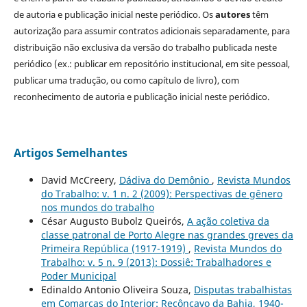
de autoria e publicação inicial neste periódico. Os
autores
têm
autorização para assumir contratos adicionais separadamente, para
distribuição não exclusiva da versão do trabalho publicada neste
periódico (ex.: publicar em repositório institucional, em site pessoal,
publicar uma tradução, ou como capítulo de livro), com
reconhecimento de autoria e publicação inicial neste periódico.
Artigos Semelhantes
David McCreery,
Dádiva do Demônio
,
Revista Mundos
do Trabalho: v. 1 n. 2 (2009): Perspectivas de gênero
nos mundos do trabalho
César Augusto Bubolz Queirós,
A ação coletiva da
classe patronal de Porto Alegre nas grandes greves da
Primeira República (1917-1919)
,
Revista Mundos do
Trabalho: v. 5 n. 9 (2013): Dossiê: Trabalhadores e
Poder Municipal
Edinaldo Antonio Oliveira Souza,
Disputas trabalhistas
em Comarcas do Interior: Recôncavo da Bahia, 1940-