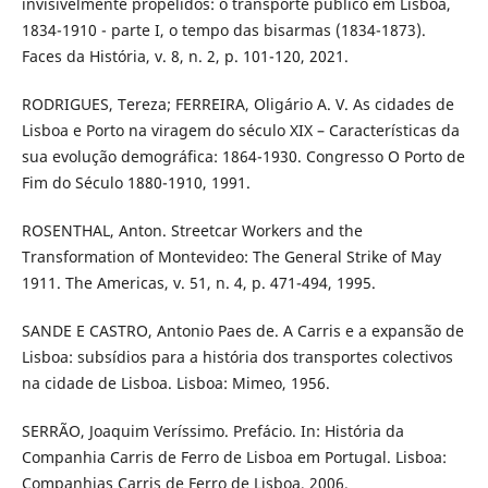
invisivelmente propelidos: o transporte público em Lisboa,
1834-1910 - parte I, o tempo das bisarmas (1834-1873).
Faces da História, v. 8, n. 2, p. 101-120, 2021.
RODRIGUES, Tereza; FERREIRA, Oligário A. V. As cidades de
Lisboa e Porto na viragem do século XIX – Características da
sua evolução demográfica: 1864-1930. Congresso O Porto de
Fim do Século 1880-1910, 1991.
ROSENTHAL, Anton. Streetcar Workers and the
Transformation of Montevideo: The General Strike of May
1911. The Americas, v. 51, n. 4, p. 471-494, 1995.
SANDE E CASTRO, Antonio Paes de. A Carris e a expansão de
Lisboa: subsídios para a história dos transportes colectivos
na cidade de Lisboa. Lisboa: Mimeo, 1956.
SERRÃO, Joaquim Veríssimo. Prefácio. In: História da
Companhia Carris de Ferro de Lisboa em Portugal. Lisboa:
Companhias Carris de Ferro de Lisboa, 2006.