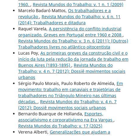
1960.
,
Revista Mundos do Trabalho: v. 1 n. 1 (2009)
Marcelo Badaró Mattos,
Os trabalhadores e a
revolução
,
Revista Mundos do Trabalho: v. 6 n. 11
(2014): Trabalhadores e ditadura
Raquel Varela,
A persistência do conflito industrial
organizado. Greves em Portugal entre 1960 e 2008
,
Revista Mundos do Trabalho: v. 3 n. 6 (2011): (Outros)
Trabalhadores livres no atlântico oitocentista
Lucas Poy,
As primeiras greves da construção civil e o
início da luta pela redução da jornada de trabalho em
Buenos Aires (1893-1895)
,
Revista Mundos do
Trabalho: v. 4 n. 7 (2012): Dossiê movimentos sociais
urbanos
Sérgio Paulo Morais, Paulo Roberto de Almeida,
Em
movimento: trabalho em canaviais e trajetórias de
trabalhadores no Triângulo Mineiro nas últimas
décadas.
,
Revista Mundos do Trabalho: v. 4 n. 7
(2012): Dossiê movimentos sociais urbanos
Bernardo Buarque de Hollanda,
Esportes,
associativismo e corporativismo na Era Vargas
,
Revista Mundos do Trabalho: v. 17 (2025)
Verena Alberti,
Generalizações que ajudam a