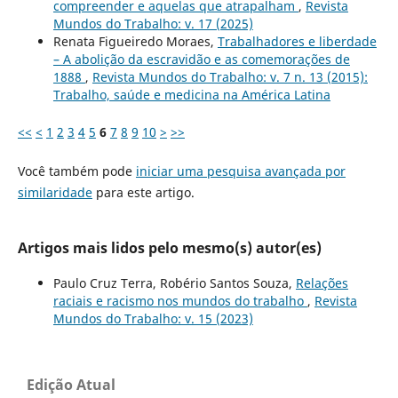
compreender e aquelas que atrapalham
,
Revista
Mundos do Trabalho: v. 17 (2025)
Renata Figueiredo Moraes,
Trabalhadores e liberdade
– A abolição da escravidão e as comemorações de
1888
,
Revista Mundos do Trabalho: v. 7 n. 13 (2015):
Trabalho, saúde e medicina na América Latina
<<
<
1
2
3
4
5
6
7
8
9
10
>
>>
Você também pode
iniciar uma pesquisa avançada por
similaridade
para este artigo.
Artigos mais lidos pelo mesmo(s) autor(es)
Paulo Cruz Terra, Robério Santos Souza,
Relações
raciais e racismo nos mundos do trabalho
,
Revista
Mundos do Trabalho: v. 15 (2023)
Edição Atual