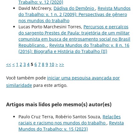
Trabalho: v. 12 (2020)
David McCreery,
Dádiva do Demônio
,
Revista Mundos
do Trabalho: v. 1 n. 2 (2009): Perspectivas de gênero
nos mundos do trabalho
Lucas Porto Marchesini Torres,
Percursos e percalços
do sargento Prestes de Paula: trajetória de um militar
comunista em busca de entrosamento social no Brasil
Republicano.
,
Revista Mundos do Trabalho: v. 8 n. 16
(2016): Biografia e História do Trabalho (II)
<<
<
1
2
3
4
5
6
7
8
9
10
>
>>
Você também pode
iniciar uma pesquisa avançada por
similaridade
para este artigo.
Artigos mais lidos pelo mesmo(s) autor(es)
Paulo Cruz Terra, Robério Santos Souza,
Relações
raciais e racismo nos mundos do trabalho
,
Revista
Mundos do Trabalho: v. 15 (2023)