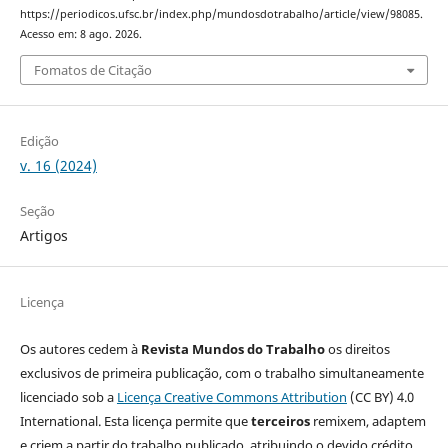
https://periodicos.ufsc.br/index.php/mundosdotrabalho/article/view/98085.
Acesso em: 8 ago. 2026.
Fomatos de Citação
Edição
v. 16 (2024)
Seção
Artigos
Licença
Os autores cedem à
Revista Mundos do Trabalho
os direitos
exclusivos de primeira publicação, com o trabalho simultaneamente
licenciado sob a
Licença Creative Commons Attribution
(CC BY) 4.0
International. Esta licença permite que
terceiros
remixem, adaptem
e criem a partir do trabalho publicado, atribuindo o devido crédito