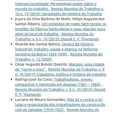
interseccionalidade: Perspectivas queer sobre o
mundo do trabalho
,
Revista Mundos do Trabalho: v.
10 n. 19 (2018): Variedades de História do Trabalho
Juçara da Silva Barbosa de Mello, Felipe Augusto dos
Santos Ribeiro,
Um complexo de redes bem tecido: os
tecelões da Fábrica Santo Aleixo e suas relações para
além do local de trabalho
,
Revista Mundos do
Trabalho: v. 5 n. 10 (2013): Dossiê E. P. Thompson
Ricardo dos Santos Batista,
Serviço de Higiene
Industrial: trabalho, saúde e doença na Reforma
Sanitária da Bahia (1925-1930)
,
Revista Mundos do
Trabalho: v. 12 (2020)
César Augusto Bubolz Queirós,
Manaus: uma cidade
de "carne e osso"
,
Revista Mundos do Trabalho: v. 9
n. 18 (2017): Cidadania, política e história do trabalho
Rodrigo José da Costa,
Trabalhadores, greves,
campanhas e repressão em Alagoas (1961 – 1964)
,
Revista Mundos do Trabalho: v. 5 n. 10 (2013): Dossiê
E. P. Thompson
Luciano de Moura Guimarães,
Pela lei e contra a lei:
lutas e organização dos trabalhadores da construção
civil de Salvador (1919-1922)
,
Revista Mundos do