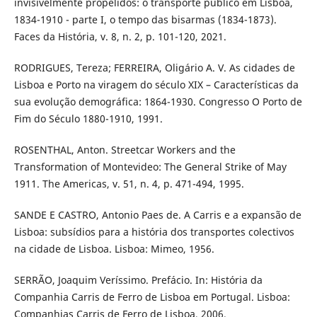
invisivelmente propelidos: o transporte público em Lisboa,
1834-1910 - parte I, o tempo das bisarmas (1834-1873).
Faces da História, v. 8, n. 2, p. 101-120, 2021.
RODRIGUES, Tereza; FERREIRA, Oligário A. V. As cidades de
Lisboa e Porto na viragem do século XIX – Características da
sua evolução demográfica: 1864-1930. Congresso O Porto de
Fim do Século 1880-1910, 1991.
ROSENTHAL, Anton. Streetcar Workers and the
Transformation of Montevideo: The General Strike of May
1911. The Americas, v. 51, n. 4, p. 471-494, 1995.
SANDE E CASTRO, Antonio Paes de. A Carris e a expansão de
Lisboa: subsídios para a história dos transportes colectivos
na cidade de Lisboa. Lisboa: Mimeo, 1956.
SERRÃO, Joaquim Veríssimo. Prefácio. In: História da
Companhia Carris de Ferro de Lisboa em Portugal. Lisboa:
Companhias Carris de Ferro de Lisboa, 2006.