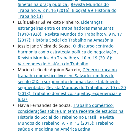
Sinetas na praça pública
,
Revista Mundos do
Trabalho: v. 8 n. 16 (2016): Biografia e História do
Trabalho (II)
Luís Balkar Sá Peixoto Pinheiro,
Lideranças
estrangeiras entre os trabalhadores manauaras
(1910-1930)
,
Revista Mundos do Trabalho: v. 9 n. 17
(2017): História Social do Trabalho na Amazônia
Jessie Jane Vieira de Sousa,
O discurso centrado
harmonia como estrategia política de negociação
,
Revista Mundos do Trabalho: v. 10 n. 19 (2018):
Variedades de História do Trabalho
Marina Leão de Aquino Barreto,
Gênero e raça no
trabalho doméstico livre em Salvador em fins do
século XIX: o surgimento de uma classe fatalmente
segmentada
,
Revista Mundos do Trabalho: v. 10 n. 20
(2018): Trabalho doméstico: sujeitos, experiências e
lutas
Flavia Fernandes de Souza,
Trabalho doméstico:
considerações sobre um tema recente de estudos na
História do Social do Trabalho no Brasil
,
Revista
Mundos do Trabalho: v. 7 n. 13 (2015): Trabalho,
saúde e medicina na América Latina