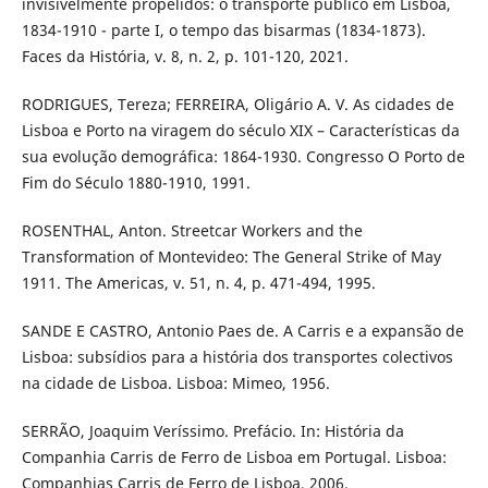
invisivelmente propelidos: o transporte público em Lisboa,
1834-1910 - parte I, o tempo das bisarmas (1834-1873).
Faces da História, v. 8, n. 2, p. 101-120, 2021.
RODRIGUES, Tereza; FERREIRA, Oligário A. V. As cidades de
Lisboa e Porto na viragem do século XIX – Características da
sua evolução demográfica: 1864-1930. Congresso O Porto de
Fim do Século 1880-1910, 1991.
ROSENTHAL, Anton. Streetcar Workers and the
Transformation of Montevideo: The General Strike of May
1911. The Americas, v. 51, n. 4, p. 471-494, 1995.
SANDE E CASTRO, Antonio Paes de. A Carris e a expansão de
Lisboa: subsídios para a história dos transportes colectivos
na cidade de Lisboa. Lisboa: Mimeo, 1956.
SERRÃO, Joaquim Veríssimo. Prefácio. In: História da
Companhia Carris de Ferro de Lisboa em Portugal. Lisboa:
Companhias Carris de Ferro de Lisboa, 2006.