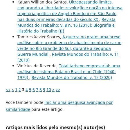
Kauan Willian dos Santos,
Ultrapassando limites,
conjurando a liberdade: revolução e nação na intensa
trajetória política de Angelo Bandoni em São Paulo
nas duas primeiras décadas do século XX
,
Revista
Mundos do Trabalho: v. 8 n. 16 (2016): Biografia e
História do Trabalho (II)
Tamires Xavier Soares,
A guerra no prato: uma breve
análise sobre o problema de abastecimento de carne
verde no Rio Grande do Sul, durante a Segunda
Guerra Mundial
,
Revista Mundos do Trabalho: v. 11
(2019)
Vinícius de Rezende,
Totalitarismo empresarial: uma
análise do sistema Bata no Brasil e no Chile (1940-
1970)
,
Revista Mundos do Trabalho: v. 12 (2020)
<<
<
1
2
3
4
5
6
7
8
9
10
>
>>
Você também pode
iniciar uma pesquisa avançada por
similaridade
para este artigo.
Artigos mais lidos pelo mesmo(s) autor(es)