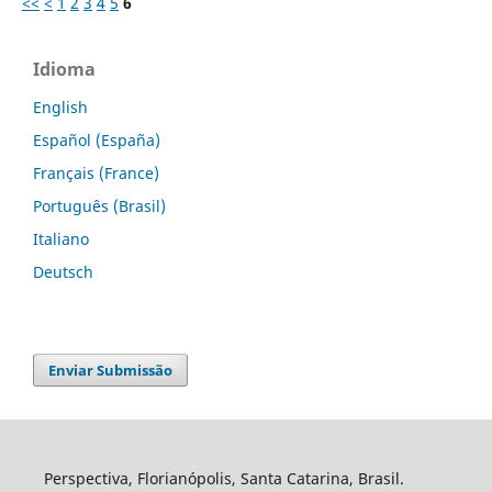
<<
<
1
2
3
4
5
6
Idioma
English
Español (España)
Français (France)
Português (Brasil)
Italiano
Deutsch
Enviar Submissão
Perspectiva, Florianópolis, Santa Catarina, Brasil.