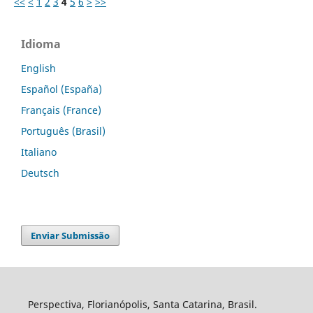
<<
<
1
2
3
4
5
6
>
>>
Idioma
English
Español (España)
Français (France)
Português (Brasil)
Italiano
Deutsch
Enviar Submissão
Perspectiva, Florianópolis, Santa Catarina, Brasil.