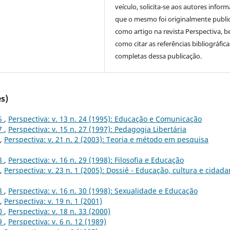
veículo, solicita-se aos autores inform
que o mesmo foi originalmente publi
como artigo na revista Perspectiva, 
como citar as referências bibliográfica
completas dessa publicação.
s)
95
,
Perspectiva: v. 13 n. 24 (1995): Educação e Comunicação
97
,
Perspectiva: v. 15 n. 27 (1997): Pedagogia Libertária
,
Perspectiva: v. 21 n. 2 (2003): Teoria e método em pesquisa
98
,
Perspectiva: v. 16 n. 29 (1998): Filosofia e Educação
,
Perspectiva: v. 23 n. 1 (2005): Dossiê - Educação, cultura e cidada
98
,
Perspectiva: v. 16 n. 30 (1998): Sexualidade e Educação
,
Perspectiva: v. 19 n. 1 (2001)
00
,
Perspectiva: v. 18 n. 33 (2000)
89
,
Perspectiva: v. 6 n. 12 (1989)