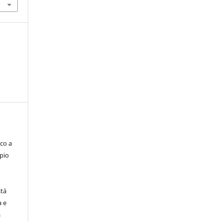
co a
pio
o
stá
a e
a