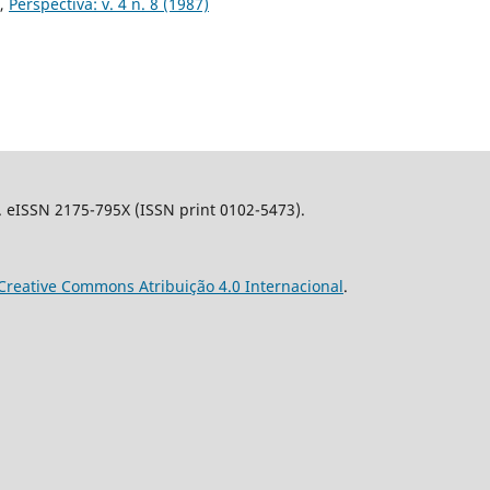
,
Perspectiva: v. 4 n. 8 (1987)
l. eISSN 2175-795X (ISSN print 0102-5473).
Creative Commons Atribuição 4.0 Internacional
.