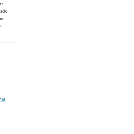
ar
cado
bem
s
nia