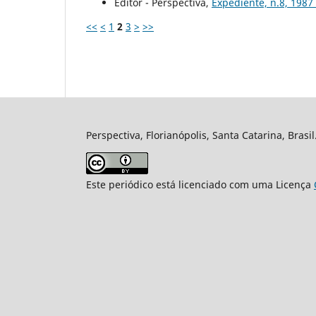
Editor - Perspectiva,
Expediente, n.8, 1987
<<
<
1
2
3
>
>>
Perspectiva, Florianópolis, Santa Catarina, Brasi
Este periódico está licenciado com uma Licença