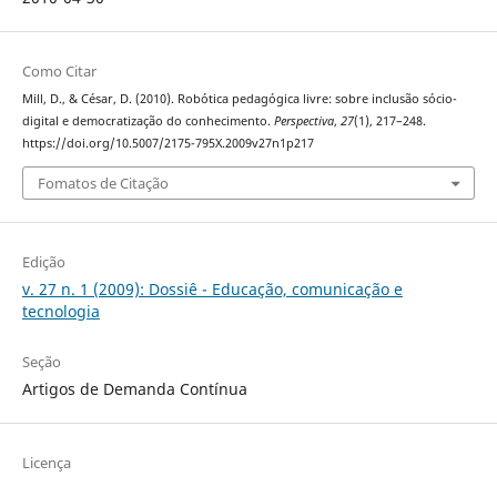
Como Citar
Mill, D., & César, D. (2010). Robótica pedagógica livre: sobre inclusão sócio-
digital e democratização do conhecimento.
Perspectiva
,
27
(1), 217–248.
https://doi.org/10.5007/2175-795X.2009v27n1p217
Fomatos de Citação
Edição
v. 27 n. 1 (2009): Dossiê - Educação, comunicação e
tecnologia
Seção
Artigos de Demanda Contínua
Licença