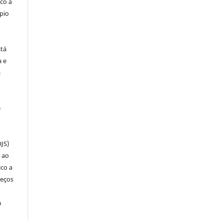
co a
pio
o
stá
a e
a
e
OJS)
 ao
ico a
reços
a