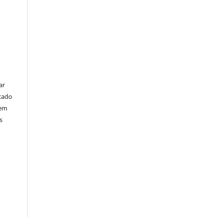
ar
cado
bem
s