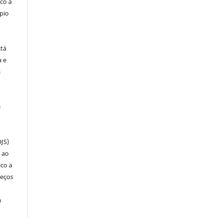
co a
pio
o
stá
a e
a
e
OJS)
 ao
ico a
reços
a