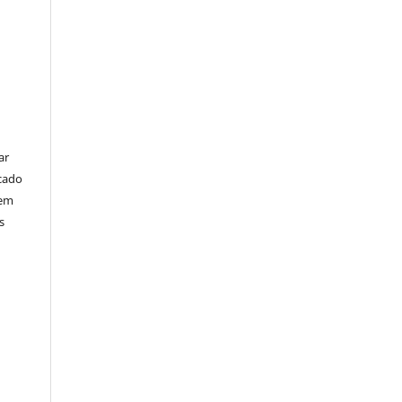
ar
cado
bem
s