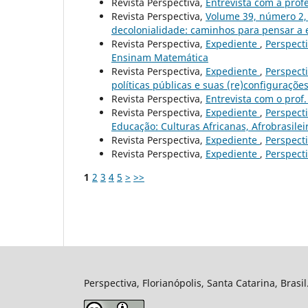
Revista Perspectiva,
Entrevista com a prof
Revista Perspectiva,
Volume 39, número 2
decolonialidade: caminhos para pensar a 
Revista Perspectiva,
Expediente
,
Perspecti
Ensinam Matemática
Revista Perspectiva,
Expediente
,
Perspecti
políticas públicas e suas (re)configuraçõe
Revista Perspectiva,
Entrevista com o prof
Revista Perspectiva,
Expediente
,
Perspecti
Educação: Culturas Africanas, Afrobrasilei
Revista Perspectiva,
Expediente
,
Perspecti
Revista Perspectiva,
Expediente
,
Perspecti
1
2
3
4
5
>
>>
Perspectiva, Florianópolis, Santa Catarina, Brasi