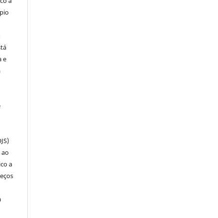
co a
pio
o
stá
a e
a
e
OJS)
 ao
ico a
reços
a