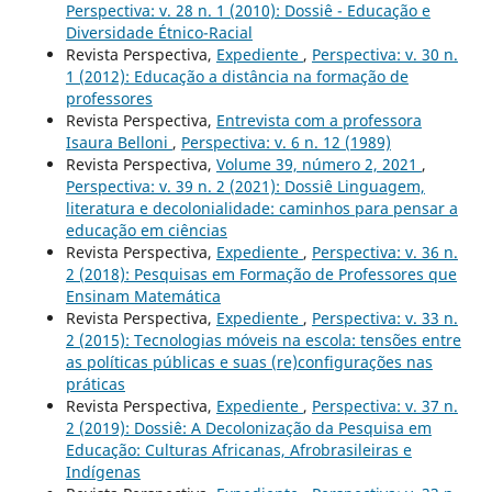
Perspectiva: v. 28 n. 1 (2010): Dossiê - Educação e
Diversidade Étnico-Racial
Revista Perspectiva,
Expediente
,
Perspectiva: v. 30 n.
1 (2012): Educação a distância na formação de
professores
Revista Perspectiva,
Entrevista com a professora
Isaura Belloni
,
Perspectiva: v. 6 n. 12 (1989)
Revista Perspectiva,
Volume 39, número 2, 2021
,
Perspectiva: v. 39 n. 2 (2021): Dossiê Linguagem,
literatura e decolonialidade: caminhos para pensar a
educação em ciências
Revista Perspectiva,
Expediente
,
Perspectiva: v. 36 n.
2 (2018): Pesquisas em Formação de Professores que
Ensinam Matemática
Revista Perspectiva,
Expediente
,
Perspectiva: v. 33 n.
2 (2015): Tecnologias móveis na escola: tensões entre
as políticas públicas e suas (re)configurações nas
práticas
Revista Perspectiva,
Expediente
,
Perspectiva: v. 37 n.
2 (2019): Dossiê: A Decolonização da Pesquisa em
Educação: Culturas Africanas, Afrobrasileiras e
Indígenas