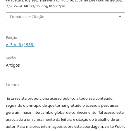
Perspectiva, R. (1986). Entrevista com o prof. Eduardo José Viola.
Perspectiva
,
3
(6), 75–94. https://doi.org/10.5007/%x
Fomatos de Citação
Edição
v. 3 n. 6 (1986)
Seção
Artigos
Licença
Esta revista proporciona acesso público a todo seu conteúdo,
seguindo o princípio de que tornar gratuito o acesso a pesquisas
gera um maior intercâmbio global de conhecimento. Tal acesso está
associado a um crescimento da leitura e citação do trabalho de um
autor. Para maiores informações sobre esta abordagem, visite Public