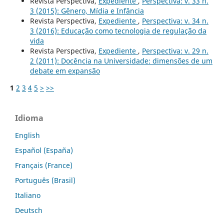
Revista Perspectiva,
Expediente
,
Perspectiva: v. 33 n.
3 (2015): Gênero, Mídia e Infância
Revista Perspectiva,
Expediente
,
Perspectiva: v. 34 n.
3 (2016): Educação como tecnologia de regulação da
vida
Revista Perspectiva,
Expediente
,
Perspectiva: v. 29 n.
2 (2011): Docência na Universidade: dimensões de um
debate em expansão
1
2
3
4
5
>
>>
Idioma
English
Español (España)
Français (France)
Português (Brasil)
Italiano
Deutsch