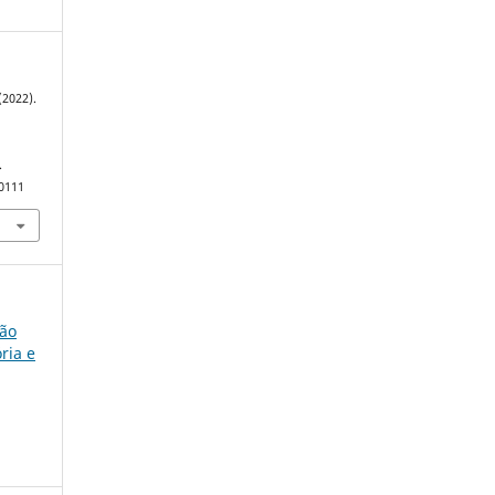
(2022).
.
90111
ção
ria e