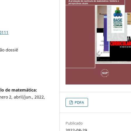
90111
ão dossiê
ulo de matemática:
ro 2, abril/jun., 2022,
PDFA
Publicado
2022-08-29