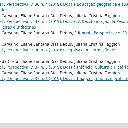
ial
,
Perspectiva: v. 36 n. 4 (2018): Dossiê Educação geográfica e su
nder
 Carvalho, Eliane Santana Dias Debus, Juliana Cristina Faggion
ial
,
Perspectiva: v. 37 n. 2 (2019): Dossiê: A Decolonização da Pesqu
ileiras e Indígenas
e Carvalho, Eliane Santana Dias Debus,
Editorial
,
Perspectiva: v. 33 
 Carvalho, Eliane Santana Dias Debus, Juliana Cristina Faggion
ial
,
Perspectiva: v. 36 n. 2 (2018): Pesquisas em Formação de
 da Costa, Eliane Santana Dias Debus, Juliana Cristina Faggion
ial
,
Perspectiva: v. 37 n. 3 (2019): Dossiê Infância, Cultura e Históri
 Carvalho, Eliane Santana Dias Debus, Juliana Cristina Faggion
ial
,
Perspectiva: v. 37 n. 1 (2019): Dossiê Imagens, mídias e prática