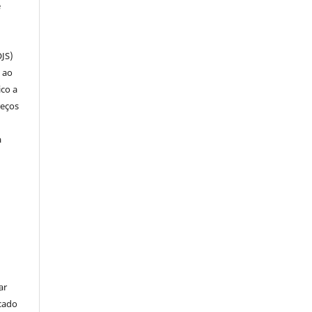
e
OJS)
 ao
ico a
reços
a
ar
cado