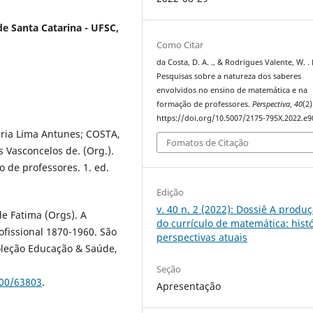
de Santa Catarina - UFSC,
Como Citar
da Costa, D. A. ., & Rodrigues Valente, W. . 
Pesquisas sobre a natureza dos saberes
envolvidos no ensino de matemática e na
formação de professores.
Perspectiva
,
40
(2)
https://doi.org/10.5007/2175-795X.2022.e
ria Lima Antunes; COSTA,
Fomatos de Citação
 Vasconcelos de. (Org.).
 de professores. 1. ed.
Edição
v. 40 n. 2 (2022): Dossiê A produ
e Fatima (Orgs). A
do currículo de matemática: histó
ofissional 1870-1960. São
perspectivas atuais
Coleção Educação & Saúde,
Seção
600/63803
.
Apresentação