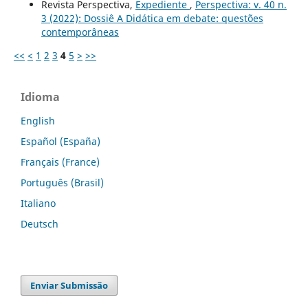
Revista Perspectiva,
Expediente
,
Perspectiva: v. 40 n.
3 (2022): Dossiê A Didática em debate: questões
contemporâneas
<<
<
1
2
3
4
5
>
>>
Idioma
English
Español (España)
Français (France)
Português (Brasil)
Italiano
Deutsch
Enviar Submissão