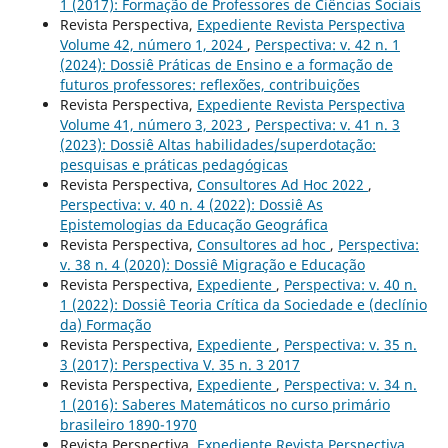
1 (2017): Formação de Professores de Ciências Sociais
Revista Perspectiva,
Expediente Revista Perspectiva
Volume 42, número 1, 2024
,
Perspectiva: v. 42 n. 1
(2024): Dossiê Práticas de Ensino e a formação de
futuros professores: reflexões, contribuições
Revista Perspectiva,
Expediente Revista Perspectiva
Volume 41, número 3, 2023
,
Perspectiva: v. 41 n. 3
(2023): Dossiê Altas habilidades/superdotação:
pesquisas e práticas pedagógicas
Revista Perspectiva,
Consultores Ad Hoc 2022
,
Perspectiva: v. 40 n. 4 (2022): Dossiê As
Epistemologias da Educação Geográfica
Revista Perspectiva,
Consultores ad hoc
,
Perspectiva:
v. 38 n. 4 (2020): Dossiê Migração e Educação
Revista Perspectiva,
Expediente
,
Perspectiva: v. 40 n.
1 (2022): Dossiê Teoria Crítica da Sociedade e (declínio
da) Formação
Revista Perspectiva,
Expediente
,
Perspectiva: v. 35 n.
3 (2017): Perspectiva V. 35 n. 3 2017
Revista Perspectiva,
Expediente
,
Perspectiva: v. 34 n.
1 (2016): Saberes Matemáticos no curso primário
brasileiro 1890-1970
Revista Perspectiva,
Expediente Revista Perspectiva