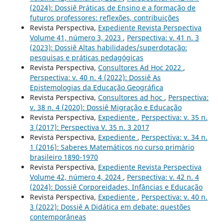
(2024): Dossiê Práticas de Ensino e a formação de
futuros professores: reflexões, contribuições
Revista Perspectiva,
Expediente Revista Perspectiva
Volume 41, número 3, 2023
,
Perspectiva: v. 41 n. 3
(2023): Dossiê Altas habilidades/superdotação:
pesquisas e práticas pedagógicas
Revista Perspectiva,
Consultores Ad Hoc 2022
,
Perspectiva: v. 40 n. 4 (2022): Dossiê As
Epistemologias da Educação Geográfica
Revista Perspectiva,
Consultores ad hoc
,
Perspectiva:
v. 38 n. 4 (2020): Dossiê Migração e Educação
Revista Perspectiva,
Expediente
,
Perspectiva: v. 35 n.
3 (2017): Perspectiva V. 35 n. 3 2017
Revista Perspectiva,
Expediente
,
Perspectiva: v. 34 n.
1 (2016): Saberes Matemáticos no curso primário
brasileiro 1890-1970
Revista Perspectiva,
Expediente Revista Perspectiva
Volume 42, número 4, 2024
,
Perspectiva: v. 42 n. 4
(2024): Dossiê Corporeidades, Infâncias e Educação
Revista Perspectiva,
Expediente
,
Perspectiva: v. 40 n.
3 (2022): Dossiê A Didática em debate: questões
contemporâneas