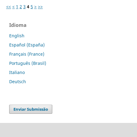
<<
<
1
2
3
4
5
>
>>
Idioma
English
Español (España)
Français (France)
Português (Brasil)
Italiano
Deutsch
Enviar Submissão