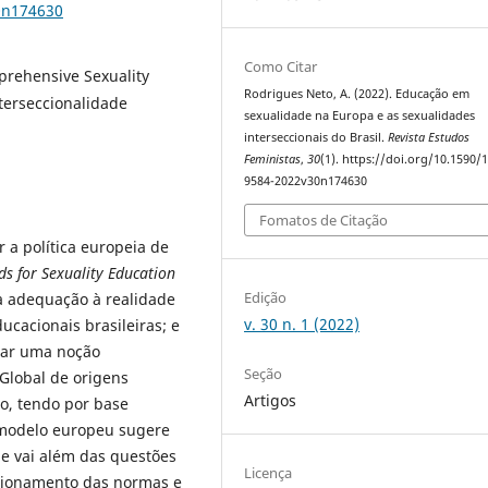
0n174630
Como Citar
rehensive Sexuality
Rodrigues Neto, A. (2022). Educação em
nterseccionalidade
sexualidade na Europa e as sexualidades
interseccionais do Brasil.
Revista Estudos
Feministas
,
30
(1). https://doi.org/10.1590/
9584-2022v30n174630
Fomatos de Citação
r a política europeia de
s for Sexuality Education
Edição
a adequação à realidade
v. 30 n. 1 (2022)
educacionais brasileiras; e
ntar uma noção
Seção
 Global de origens
Artigos
co, tendo por base
 modelo europeu sugere
 vai além das questões
Licença
stionamento das normas e