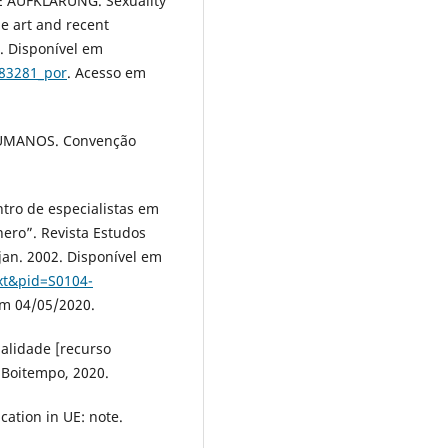
AUFKLÄRUNG. Sexuality
he art and recent
. Disponível em
183281_por
. Acesso em
UMANOS. Convenção
ro de especialistas em
nero”. Revista Estudos
, jan. 2002. Disponível em
ext&pid=S0104-
em 04/05/2020.
nalidade [recurso
 Boitempo, 2020.
ation in UE: note.