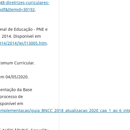
diretrizes-curiculares-
-pdf&Itemid=30192
.
onal de Educação - PNE e
, 2014. Disponível em
2014/2014/lei/l13005.htm
.
 Comum Curricular.
em 04/05/2020.
mentação da Base
 processo de
isponível em
mplementacao/guia_BNCC_2018_atualizacao_2020_cap_1_ao_6_inte