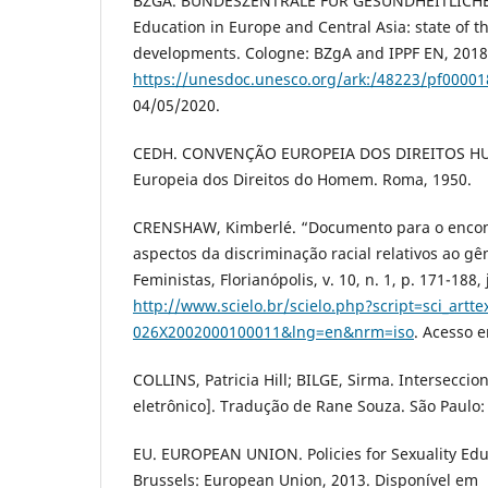
BZGA. BUNDESZENTRALE FÜR GESUNDHEITLICHE 
Education in Europe and Central Asia: state of t
developments. Cologne: BZgA and IPPF EN, 2018
https://unesdoc.unesco.org/ark:/48223/pf0000
04/05/2020.
CEDH. CONVENÇÃO EUROPEIA DOS DIREITOS H
Europeia dos Direitos do Homem. Roma, 1950.
CRENSHAW, Kimberlé. “Documento para o encont
aspectos da discriminação racial relativos ao gê
Feministas, Florianópolis, v. 10, n. 1, p. 171-188
http://www.scielo.br/scielo.php?script=sci_artt
026X2002000100011&lng=en&nrm=iso
. Acesso 
COLLINS, Patricia Hill; BILGE, Sirma. Interseccio
eletrônico]. Tradução de Rane Souza. São Paulo:
EU. EUROPEAN UNION. Policies for Sexuality Educ
Brussels: European Union, 2013. Disponível em