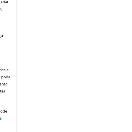
criar
m,
ça
ença e
so pode
anto,
te)
pode
e