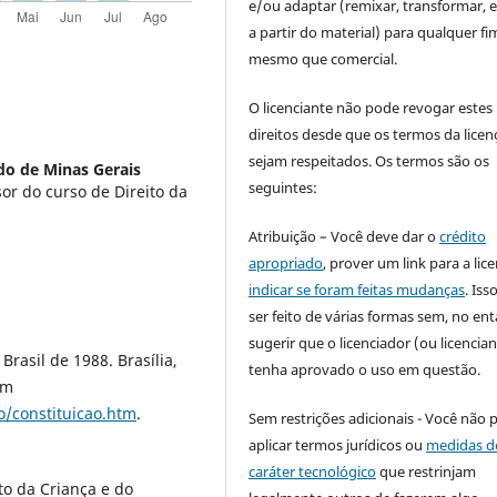
e/ou adaptar (remixar, transformar, e 
a partir do material) para qualquer fi
mesmo que comercial.
O licenciante não pode revogar estes
direitos desde que os termos da licen
sejam respeitados. Os termos são os
do de Minas Gerais
seguintes:
r do curso de Direito da
)
Atribuição – Você deve dar o
crédito
apropriado
, prover um link para a lic
indicar se foram feitas mudanças
. Is
ser feito de várias formas sem, no ent
sugerir que o licenciador (ou licencian
Brasil de 1988. Brasília,
tenha aprovado o uso em questão.
em
ao/constituicao.htm
.
Sem restrições adicionais - Você não 
aplicar termos jurídicos ou
medidas d
caráter tecnológico
que restrinjam
to da Criança e do