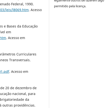
legalmente outros de fazerem algo
Senado Federal, 1990.
permitido pela licença.
_03/leis/l8069.htm
. Acesso
zes e Bases da Educação
ível em
.htm
. Acesso em
arâmetros Curriculares
neos Transversais.
01.pdf
. Acesso em
4, de 20 de dezembro de
ducação nacional, para
 obrigatoriedade da
dá outras providências.