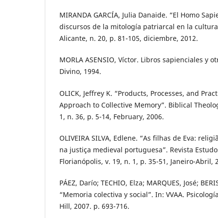
MIRANDA GARCÍA, Julia Danaide. “El Homo Sapie
discursos de la mitología patriarcal en la cultur
Alicante, n. 20, p. 81-105, diciembre, 2012.
MORLA ASENSIO, Víctor. Libros sapienciales y otr
Divino, 1994.
OLICK, Jeffrey K. “Products, Processes, and Pract
Approach to Collective Memory”. Biblical Theolog
1, n. 36, p. 5-14, February, 2006.
OLIVEIRA SILVA, Edlene. “As filhas de Eva: relig
na justiça medieval portuguesa”. Revista Estudo
Florianópolis, v. 19, n. 1, p. 35-51, Janeiro-Abril, 
PÁEZ, Darío; TECHIO, Elza; MARQUES, José; BERI
“Memoria colectiva y social”. In: VVAA. Psicolog
Hill, 2007. p. 693-716.