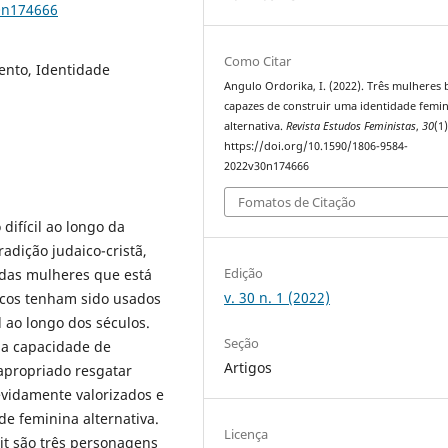
0n174666
Como Citar
ento, Identidade
Angulo Ordorika, I. (2022). Três mulheres b
capazes de construir uma identidade femi
alternativa.
Revista Estudos Feministas
,
30
(1)
https://doi.org/10.1590/1806-9584-
2022v30n174666
Fomatos de Citação
difícil ao longo da
radição judaico-cristã,
Edição
das mulheres que está
v. 30 n. 1 (2022)
licos tenham sido usados
l ao longo dos séculos.
Seção
r a capacidade de
Artigos
apropriado resgatar
vidamente valorizados e
e feminina alternativa.
Licença
it são três personagens