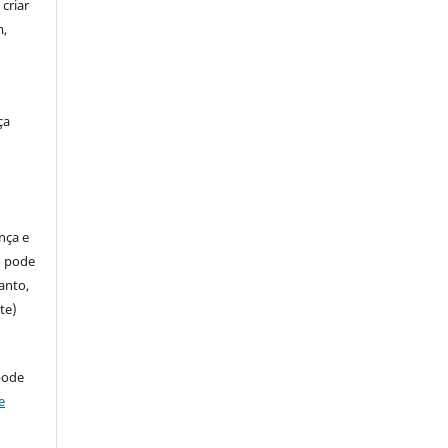
criar
m,
ça
ença e
so pode
anto,
te)
pode
e