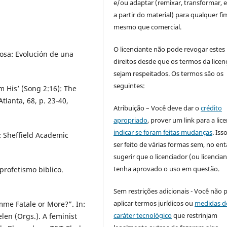
e/ou adaptar (remixar, transformar, e 
a partir do material) para qualquer fi
mesmo que comercial.
O licenciante não pode revogar estes
osa: Evolución de una
direitos desde que os termos da licen
sejam respeitados. Os termos são os
seguintes:
 His’ (Song 2:16): The
lanta, 68, p. 23-40,
Atribuição – Você deve dar o
crédito
apropriado
, prover um link para a lic
indicar se foram feitas mudanças
. Is
: Sheffield Academic
ser feito de várias formas sem, no ent
sugerir que o licenciador (ou licencian
tenha aprovado o uso em questão.
 profetismo biblico.
Sem restrições adicionais - Você não 
aplicar termos jurídicos ou
medidas d
me Fatale or More?”. In:
caráter tecnológico
que restrinjam
en (Orgs.). A feminist