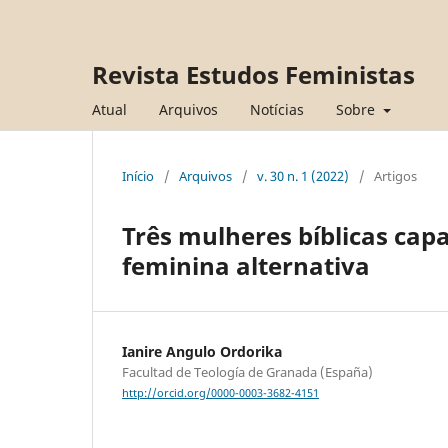
Revista Estudos Feministas
Atual
Arquivos
Notícias
Sobre
Início
/
Arquivos
/
v. 30 n. 1 (2022)
/
Artigos
Três mulheres bíblicas cap
feminina alternativa
Ianire Angulo Ordorika
Facultad de Teología de Granada (España)
http://orcid.org/0000-0003-3682-4151