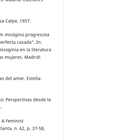
sa Calpe, 1957.
Un misógino progresista
perfecta casada”. In:
soginia en la literatura
las mujeres. Madrid:
s del amor. Estella:
: Perspectivas desde la
.
 A Feminist
lanta, n. 62, p. 37-58,