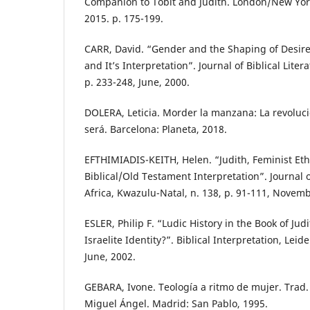
Companion to Tobit and Judith. London/New Yor
2015. p. 175-199.
CARR, David. “Gender and the Shaping of Desire
and It’s Interpretation”. Journal of Biblical Litera
p. 233-248, June, 2000.
DOLERA, Leticia. Morder la manzana: La revoluci
será. Barcelona: Planeta, 2018.
EFTHIMIADIS-KEITH, Helen. “Judith, Feminist Eth
Biblical/Old Testament Interpretation”. Journal 
Africa, Kwazulu-Natal, n. 138, p. 91-111, Novemb
ESLER, Philip F. “Ludic History in the Book of Jud
Israelite Identity?”. Biblical Interpretation, Leide
June, 2002.
GEBARA, Ivone. Teología a ritmo de mujer. Tra
Miguel Ángel. Madrid: San Pablo, 1995.