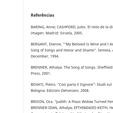
Referências
BARING, Anne; CASHFORD, Jules. El mito de la di
imagen. Madrid: Siruela, 2005.
BERGANT, Dianne. “‘My Beloved Is Mine and I Am
Song of Songs and Honor and Shame”. Semeia, At
December, 1994.
BRENNER, Athalya. The Song of Songs. Sheffield
Press, 2001.
BOVATI, Pietro. “Così parla il Signore”: Studi sul
Bologna: Edizioni Dehoniani, 2008.
BRISON, Ora. “Judith: A Pious Widow Turned Fem
BRENNER-IDAN, Athalya; EFTHIMIADIS-KEITH, Hel