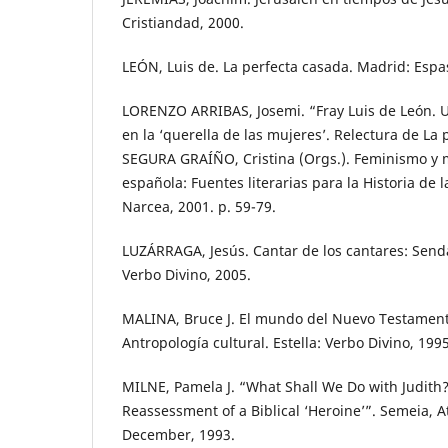
Cristiandad, 2000.
LEÓN, Luis de. La perfecta casada. Madrid: Espa
LORENZO ARRIBAS, Josemi. “Fray Luis de León. 
en la ‘querella de las mujeres’. Relectura de La 
SEGURA GRAÍÑO, Cristina (Orgs.). Feminismo y mi
española: Fuentes literarias para la Historia de 
Narcea, 2001. p. 59-79.
LUZÁRRAGA, Jesús. Cantar de los cantares: Senda
Verbo Divino, 2005.
MALINA, Bruce J. El mundo del Nuevo Testamento
Antropología cultural. Estella: Verbo Divino, 1995
MILNE, Pamela J. “What Shall We Do with Judith?
Reassessment of a Biblical ‘Heroine’”. Semeia, At
December, 1993.