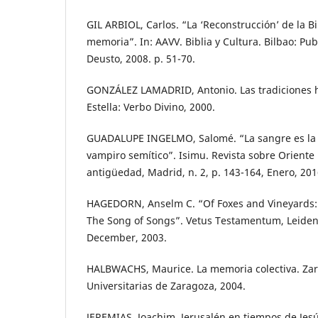
GIL ARBIOL, Carlos. “La ‘Reconstrucción’ de la Bib
memoria”. In: AAVV. Biblia y Cultura. Bilbao: Pu
Deusto, 2008. p. 51-70.
GONZÁLEZ LAMADRID, Antonio. Las tradiciones hi
Estella: Verbo Divino, 2000.
GUADALUPE INGELMO, Salomé. “La sangre es la v
vampiro semítico”. Isimu. Revista sobre Oriente 
antigüedad, Madrid, n. 2, p. 143-164, Enero, 201
HAGEDORN, Anselm C. “Of Foxes and Vineyards: 
The Song of Songs”. Vetus Testamentum, Leiden, v
December, 2003.
HALBWACHS, Maurice. La memoria colectiva. Zar
Universitarias de Zaragoza, 2004.
JEREMIAS, Joachim. Jerusalén en tiempos de Jesú