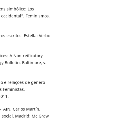
ns simbólico: Los
a occidental”. Feminismos,
os escritos. Estella: Verbo
ices: A Non-reificatory
y Bulletin, Baltimore, v.
ião e relações de gênero
s Feministas,
2011.
STAIN, Carlos Martín.
ía social. Madrid: Mc Graw