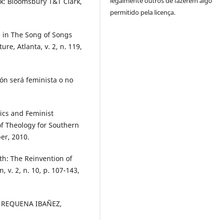
legalmente outros de fazerem algo
k: Bloomsbury T&T Clark,
permitido pela licença.
 in The Song of Songs
ture, Atlanta, v. 2, n. 119,
ón será feminista o no
ics and Feminist
of Theology for Southern
er, 2010.
ith: The Reinvention of
n, v. 2, n. 10, p. 107-143,
d. REQUENA IBAÑEZ,