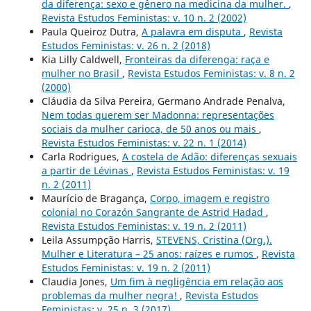
da diferença: sexo e gênero na medicina da mulher.
,
Revista Estudos Feministas: v. 10 n. 2 (2002)
Paula Queiroz Dutra,
A palavra em disputa
,
Revista
Estudos Feministas: v. 26 n. 2 (2018)
Kia Lilly Caldwell,
Fronteiras da diferenga: raça e
mulher no Brasil
,
Revista Estudos Feministas: v. 8 n. 2
(2000)
Cláudia da Silva Pereira, Germano Andrade Penalva,
Nem todas querem ser Madonna: representações
sociais da mulher carioca, de 50 anos ou mais
,
Revista Estudos Feministas: v. 22 n. 1 (2014)
Carla Rodrigues,
A costela de Adão: diferenças sexuais
a partir de Lévinas
,
Revista Estudos Feministas: v. 19
n. 2 (2011)
Maurício de Bragança,
Corpo, imagem e registro
colonial no Corazón Sangrante de Astrid Hadad
,
Revista Estudos Feministas: v. 19 n. 2 (2011)
Leila Assumpção Harris,
STEVENS, Cristina (Org.).
Mulher e Literatura – 25 anos: raízes e rumos
,
Revista
Estudos Feministas: v. 19 n. 2 (2011)
Claudia Jones,
Um fim à negligência em relação aos
problemas da mulher negra!
,
Revista Estudos
Feministas: v. 25 n. 3 (2017)