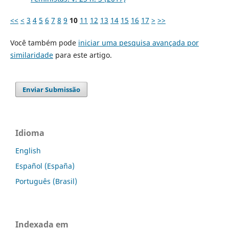
<<
<
3
4
5
6
7
8
9
10
11
12
13
14
15
16
17
>
>>
Você também pode
iniciar uma pesquisa avançada por
similaridade
para este artigo.
Enviar Submissão
Idioma
English
Español (España)
Português (Brasil)
Indexada em