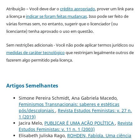
Atribuição – Você deve dar o
crédito apropriado
, prover um link para
a licença e
indicar se foram feitas mudanças
. Isso pode ser feito de
várias formas sem, no entanto, sugerir que o licenciador (ou
licenciante) tenha aprovado o uso em questão.
Sem restrições adicionais - Você não pode aplicar termos jurídicos ou
medidas de caráter tecnológico
que restrinjam legalmente outros de
fazerem algo permitido pela licença.
Artigos Semelhantes
Simone Pereira Schmidt, Ana Gabriela Macedo,
Feminismos Transnacionais: saberes e estéticas
pós/descoloniais
,
Revista Estudos Feministas: v. 27 n.
1 (2019)
Jacira Melo,
PUBLICAR É UMA AÇÃO POLÍTICA
,
Revista
Estudos Feministas: v. 11 n. 1 (2003)
Elisabeth Juliska Rago,
ROHDEN, Fabíola. Uma ciência