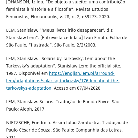
JOHANSON, Izilda. “De objeto a sujeito: uma contribuição
feminista à história e à filosofia”. Revista Estudos
Feministas, Florianópolis, v. 28, n. 2, e59273, 2020.
LEM, Stanislaw. “‘Meus livros irão desaparecer’, diz
Stanislaw Lem”. [Entrevista cedida a] Ivan Finotti. Folha de
São Paulo, “Ilustrada”, São Paulo, 2/2/2003.
LEM, Stanislaw. “Solaris by Tarkovsky: Lem about the
Tarkovsky’s adaptation”. Stanislaw Lem: the official site.
1987. Disponível em
https://english.lem.pl/arround-
lem/adaptations/solarisq-tarkovsky/176-lemabout-the-
tarkovskys-adaptation
. Acesso em 07/04/2020.
LEM, Stanislaw. Solaris. Tradução de Eneida Favre. São
Paulo: Aleph, 2017.
NIETZSCHE, Friedrich. Assim falou Zaratustra. Tradução de
Paulo César de Souza. São Paulo: Companhia das Letras,
2011.