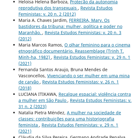
Heloisa Helena Barboza,
Proteção da autonomia
reprodutiva dos transexuais
,
Revista Estudos
Feministas: v. 20 n. 2 (2012)
Maria A. Chaves Jardim,
FERREIRA, Mary. Os
bastidores da tribuna: mulher, política e poder no
Maranhão.
,
Revista Estudos Feministas: v. 20 n. 3
(2012)
Maria Marcos Ramos,
O olhar feminino para o cinema
etnográfico documentário. Reassemblage (Trinh T.
Minh-ha, 1982)
,
Revista Estudos Feministas: v. 29 n. 1
(2021)
Fernanda Santos Araujo, Bruna Mendes de
Vasconcellos,
Vivenciando o ser mulher em uma mina
de carvão
,
Revista Estudos Feministas: v. 26 n. 1
(2018)
LUCIANA ITIKAWA,
Recalque espacial: violência contra
a mulher em São Paulo
,
Revista Estudos Feministas: v.
31 n. 2 (2023)
Natalia Pietra Méndez,
A mulher na sociedade de
classes: contribuições para uma historiografia
feminista
,
Revista Estudos Feministas: v. 29 n. 1
(2021)
Cláudia da Silva Pereira, Germano Andrade Penalva,