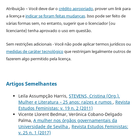
Atribuição – Você deve dar o
crédito apropriado
, prover um link para
a licença e
indicar se foram feitas mudanças
. Isso pode ser feito de
várias formas sem, no entanto, sugerir que o licenciador (ou
licenciante) tenha aprovado o uso em questão.
Sem restrições adicionais - Você não pode aplicar termos jurídicos ou
medidas de caráter tecnológico
que restrinjam legalmente outros de
fazerem algo permitido pela licença.
Artigos Semelhantes
Leila Assumpção Harris,
STEVENS, Cristina (Org.).
Mulher e Literatura – 25 anos: raízes e rumos
,
Revista
Estudos Feministas: v. 19 n. 2 (2011)
Vicente Llorent Bedmar, Verónica Cobano-Delgado
Palma,
A mulher nos órgãos governamentais da
Universidade de Sevilha
,
Revista Estudos Feministas:
v. 25 n. 1 (2017)