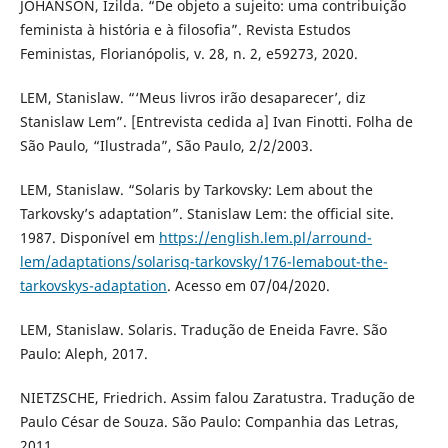
JOHANSON, Izilda. “De objeto a sujeito: uma contribuição
feminista à história e à filosofia”. Revista Estudos
Feministas, Florianópolis, v. 28, n. 2, e59273, 2020.
LEM, Stanislaw. “‘Meus livros irão desaparecer’, diz
Stanislaw Lem”. [Entrevista cedida a] Ivan Finotti. Folha de
São Paulo, “Ilustrada”, São Paulo, 2/2/2003.
LEM, Stanislaw. “Solaris by Tarkovsky: Lem about the
Tarkovsky’s adaptation”. Stanislaw Lem: the official site.
1987. Disponível em
https://english.lem.pl/arround-
lem/adaptations/solarisq-tarkovsky/176-lemabout-the-
tarkovskys-adaptation
. Acesso em 07/04/2020.
LEM, Stanislaw. Solaris. Tradução de Eneida Favre. São
Paulo: Aleph, 2017.
NIETZSCHE, Friedrich. Assim falou Zaratustra. Tradução de
Paulo César de Souza. São Paulo: Companhia das Letras,
2011.