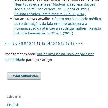
Nem todas querem ser Madonna: representações
sociais da mulher carioca, de 50 anos ou mais
,
Revista Estudos Feministas: v. 22 n. 1 (2014)
Tatiane Rosa Carvalho,
Gênero no consultório médico:
as contribuições da fala-em-interação para a
humanização da atenção à saúde da mulher
,
Revista
Estudos Feministas: v. 22 n. 1 (2014)
<<
<
5
6
7
8
9
10
11
12
13
14
15
16
17
18
19
>
>>
Você também pode
iniciar uma pesquisa avançada por
similaridade
para este artigo.
Enviar Submissão
Idioma
English