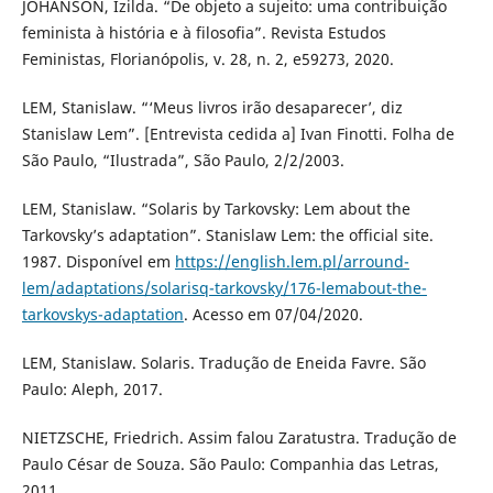
JOHANSON, Izilda. “De objeto a sujeito: uma contribuição
feminista à história e à filosofia”. Revista Estudos
Feministas, Florianópolis, v. 28, n. 2, e59273, 2020.
LEM, Stanislaw. “‘Meus livros irão desaparecer’, diz
Stanislaw Lem”. [Entrevista cedida a] Ivan Finotti. Folha de
São Paulo, “Ilustrada”, São Paulo, 2/2/2003.
LEM, Stanislaw. “Solaris by Tarkovsky: Lem about the
Tarkovsky’s adaptation”. Stanislaw Lem: the official site.
1987. Disponível em
https://english.lem.pl/arround-
lem/adaptations/solarisq-tarkovsky/176-lemabout-the-
tarkovskys-adaptation
. Acesso em 07/04/2020.
LEM, Stanislaw. Solaris. Tradução de Eneida Favre. São
Paulo: Aleph, 2017.
NIETZSCHE, Friedrich. Assim falou Zaratustra. Tradução de
Paulo César de Souza. São Paulo: Companhia das Letras,
2011.