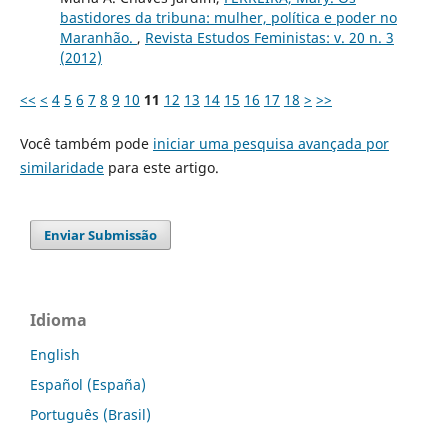
bastidores da tribuna: mulher, política e poder no
Maranhão.
,
Revista Estudos Feministas: v. 20 n. 3
(2012)
<<
<
4
5
6
7
8
9
10
11
12
13
14
15
16
17
18
>
>>
Você também pode
iniciar uma pesquisa avançada por
similaridade
para este artigo.
Enviar Submissão
Idioma
English
Español (España)
Português (Brasil)