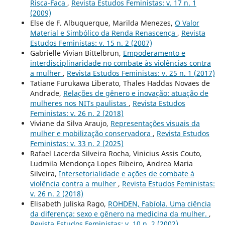
Risca-Faca
,
Revista Estudos Feministas: v. 17 n. 1
(2009)
Else de F. Albuquerque, Marilda Menezes,
O Valor
Material e Simbólico da Renda Renascença
,
Revista
Estudos Feministas: v. 15 n. 2 (2007)
Gabrielle Vivian Bittelbrun,
Empoderamento e
interdisciplinaridade no combate às violências contra
a mulher
,
Revista Estudos Feministas: v. 25 n. 1 (2017)
Tatiane Furukawa Liberato, Thales Haddas Novaes de
Andrade,
Relações de gênero e inovação: atuação de
mulheres nos NITs paulistas
,
Revista Estudos
Feministas: v. 26 n. 2 (2018)
Viviane da Silva Araujo,
Representações visuais da
mulher e mobilização conservadora
,
Revista Estudos
Feministas: v. 33 n. 2 (2025)
Rafael Lacerda Silveira Rocha, Vinicius Assis Couto,
Ludmila Mendonça Lopes Ribeiro, Andrea Maria
Silveira,
Intersetorialidade e ações de combate à
violência contra a mulher
,
Revista Estudos Feministas:
v. 26 n. 2 (2018)
Elisabeth Juliska Rago,
ROHDEN, Fabíola. Uma ciência
da diferença: sexo e gênero na medicina da mulher.
,
Revista Estudos Feministas: v. 10 n. 2 (2002)