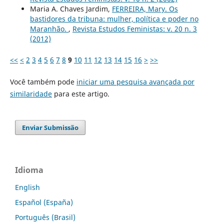
Maria A. Chaves Jardim,
FERREIRA, Mary. Os
bastidores da tribuna: mulher, política e poder no
Maranhão.
,
Revista Estudos Feministas: v. 20 n. 3
(2012)
<<
<
2
3
4
5
6
7
8
9
10
11
12
13
14
15
16
>
>>
Você também pode
iniciar uma pesquisa avançada por
similaridade
para este artigo.
Enviar Submissão
Idioma
English
Español (España)
Português (Brasil)