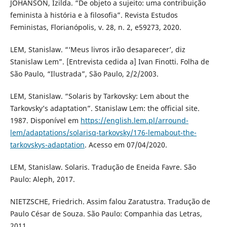
JOHANSON, Izilda. “De objeto a sujeito: uma contribuição
feminista à história e à filosofia”. Revista Estudos
Feministas, Florianópolis, v. 28, n. 2, e59273, 2020.
LEM, Stanislaw. “‘Meus livros irão desaparecer’, diz
Stanislaw Lem”. [Entrevista cedida a] Ivan Finotti. Folha de
São Paulo, “Ilustrada”, São Paulo, 2/2/2003.
LEM, Stanislaw. “Solaris by Tarkovsky: Lem about the
Tarkovsky’s adaptation”. Stanislaw Lem: the official site.
1987. Disponível em
https://english.lem.pl/arround-
lem/adaptations/solarisq-tarkovsky/176-lemabout-the-
tarkovskys-adaptation
. Acesso em 07/04/2020.
LEM, Stanislaw. Solaris. Tradução de Eneida Favre. São
Paulo: Aleph, 2017.
NIETZSCHE, Friedrich. Assim falou Zaratustra. Tradução de
Paulo César de Souza. São Paulo: Companhia das Letras,
2011.