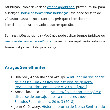
Atribuição – Você deve dar o
crédito apropriado
, prover um link para
a licença e
indicar se foram feitas mudanças
. Isso pode ser feito de
várias formas sem, no entanto, sugerir que o licenciador (ou
licenciante) tenha aprovado o uso em questão.
Sem restrições adicionais - Você não pode aplicar termos jurídicos ou
medidas de caráter tecnológico
que restrinjam legalmente outros de
fazerem algo permitido pela licença.
Artigos Semelhantes
Bila Sorj, Anna Bárbara Araujo,
A mulher na sociedade
de classes: um clássico dos estudos de gênero
,
Revista Estudos Feministas: v. 29 n. 1 (2021)
Anna Flora - Brunelli,
Mais razão e menos emoção: o
discurso de autoajuda para mulheres
,
Revista
Estudos Feministas: v. 26 n. 3 (2018)
John C. Dawsey,
História noturna de Nossa Senhora do