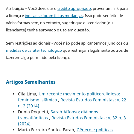
Atribuição – Você deve dar o
crédito apropriado
, prover um link para
a licença e
indicar se foram feitas mudanças
. Isso pode ser feito de
várias formas sem, no entanto, sugerir que o licenciador (ou
licenciante) tenha aprovado o uso em questão.
Sem restrições adicionais - Você não pode aplicar termos jurídicos ou
medidas de caráter tecnológico
que restrinjam legalmente outros de
fazerem algo permitido pela licença.
Artigos Semelhantes
Cila Lima,
Um recente movimento políticoreligioso:
feminismo islâmico
,
Revista Estudos Feministas: v. 22
n. 2 (2014)
Dunia Roquetti,
Sarah Affonso: diálogos
transatlânticos
,
Revista Estudos Feministas: v. 32 n. 3
(2024)
Marta Ferreira Santos Farah,
Gênero e políticas