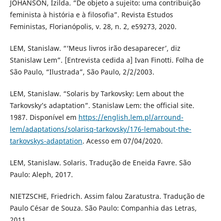
JOHANSON, Izilda. “De objeto a sujeito: uma contribuição
feminista à história e à filosofia”. Revista Estudos
Feministas, Florianópolis, v. 28, n. 2, e59273, 2020.
LEM, Stanislaw. “‘Meus livros irão desaparecer’, diz
Stanislaw Lem”. [Entrevista cedida a] Ivan Finotti. Folha de
São Paulo, “Ilustrada”, São Paulo, 2/2/2003.
LEM, Stanislaw. “Solaris by Tarkovsky: Lem about the
Tarkovsky’s adaptation”. Stanislaw Lem: the official site.
1987. Disponível em
https://english.lem.pl/arround-
lem/adaptations/solarisq-tarkovsky/176-lemabout-the-
tarkovskys-adaptation
. Acesso em 07/04/2020.
LEM, Stanislaw. Solaris. Tradução de Eneida Favre. São
Paulo: Aleph, 2017.
NIETZSCHE, Friedrich. Assim falou Zaratustra. Tradução de
Paulo César de Souza. São Paulo: Companhia das Letras,
2011.