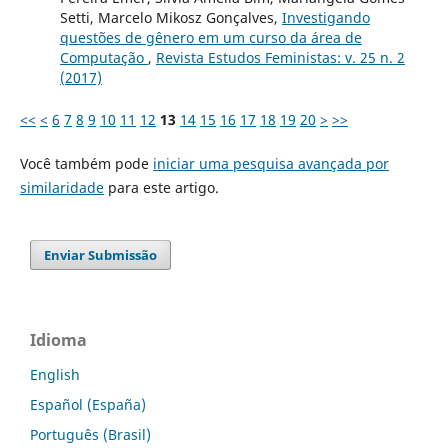
Setti, Marcelo Mikosz Gonçalves,
Investigando
questões de gênero em um curso da área de
Computação
,
Revista Estudos Feministas: v. 25 n. 2
(2017)
<<
<
6
7
8
9
10
11
12
13
14
15
16
17
18
19
20
>
>>
Você também pode
iniciar uma pesquisa avançada por
similaridade
para este artigo.
Enviar Submissão
Idioma
English
Español (España)
Português (Brasil)