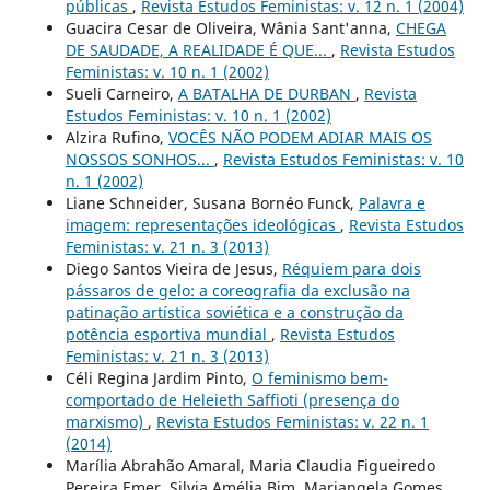
públicas
,
Revista Estudos Feministas: v. 12 n. 1 (2004)
Guacira Cesar de Oliveira, Wânia Sant'anna,
CHEGA
DE SAUDADE, A REALIDADE É QUE...
,
Revista Estudos
Feministas: v. 10 n. 1 (2002)
Sueli Carneiro,
A BATALHA DE DURBAN
,
Revista
Estudos Feministas: v. 10 n. 1 (2002)
Alzira Rufino,
VOCÊS NÃO PODEM ADIAR MAIS OS
NOSSOS SONHOS...
,
Revista Estudos Feministas: v. 10
n. 1 (2002)
Liane Schneider, Susana Bornéo Funck,
Palavra e
imagem: representações ideológicas
,
Revista Estudos
Feministas: v. 21 n. 3 (2013)
Diego Santos Vieira de Jesus,
Réquiem para dois
pássaros de gelo: a coreografia da exclusão na
patinação artística soviética e a construção da
potência esportiva mundial
,
Revista Estudos
Feministas: v. 21 n. 3 (2013)
Céli Regina Jardim Pinto,
O feminismo bem-
comportado de Heleieth Saffioti (presença do
marxismo)
,
Revista Estudos Feministas: v. 22 n. 1
(2014)
Marília Abrahão Amaral, Maria Claudia Figueiredo
Pereira Emer, Silvia Amélia Bim, Mariangela Gomes