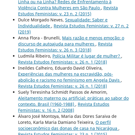
Linha ou na Linha? Redes de Enfrentamento à
Violência Contra Mulheres em São Paulo
,
Revista
Estudos Feministas: v. 23 n. 2 (2015)
Dulce Morgado Neves,
Sexualidade: Saber e
Individualidade
,
Revista Estudos Feministas: v. 27 n. 2
(2019)
Anna Flora - Brunelli,
Mais razão e menos emoção: o
discurso de autoajuda para mulheres
,
Revista
Estudos Feministas: v. 26 n. 3 (2018)
Ludmila Ribeiro,
Polícia Militar é lugar de mulher?
,
Revista Estudos Feministas: v. 26 n. 1 (2018)
Ineildes Calheiro, Eduardo David Oliveira,
Experiências das mulheres na escravidão, pós-
abolição e racismo no feminismo em Angela Davis
,
Revista Estudos Feministas: v. 26 n. 1 (2018)
Suely Teresinha Schmidt Passos de Amorim,
Aleitamento materno ou artificial: práticas ao sabor do
contexto. Brasil (1960-1988)
,
Revista Estudos
Feministas: v. 16 n. 2 (2008)
Álvaro José Montoya, Maria das Dores Saraiva de
Loreto, Karla Maria Damiano Teixeira,
O perfil
socioeconômico das donas de casa na Nicarágua
,
Revista Estudos Feministas: v. 23 n. 1 (2015)