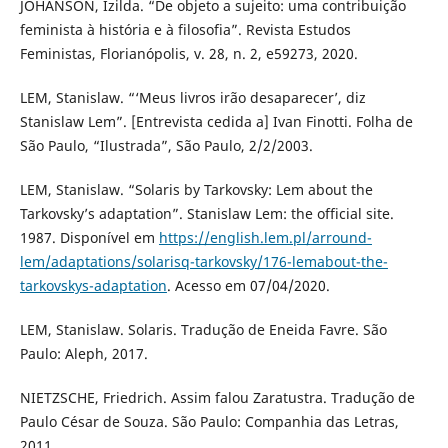
JOHANSON, Izilda. “De objeto a sujeito: uma contribuição
feminista à história e à filosofia”. Revista Estudos
Feministas, Florianópolis, v. 28, n. 2, e59273, 2020.
LEM, Stanislaw. “‘Meus livros irão desaparecer’, diz
Stanislaw Lem”. [Entrevista cedida a] Ivan Finotti. Folha de
São Paulo, “Ilustrada”, São Paulo, 2/2/2003.
LEM, Stanislaw. “Solaris by Tarkovsky: Lem about the
Tarkovsky’s adaptation”. Stanislaw Lem: the official site.
1987. Disponível em
https://english.lem.pl/arround-
lem/adaptations/solarisq-tarkovsky/176-lemabout-the-
tarkovskys-adaptation
. Acesso em 07/04/2020.
LEM, Stanislaw. Solaris. Tradução de Eneida Favre. São
Paulo: Aleph, 2017.
NIETZSCHE, Friedrich. Assim falou Zaratustra. Tradução de
Paulo César de Souza. São Paulo: Companhia das Letras,
2011.