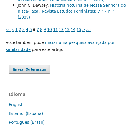
John C. Dawsey,
História noturna de Nossa Senhora do
Risca-Faca
,
Revista Estudos Feministas: v. 17 n. 1
(2009)
<<
<
1
2
3
4
5
6
7
8
9
10
11
12
13
14
15
>
>>
Você também pode
iniciar uma pesquisa avançada por
similaridade
para este artigo.
Enviar Submissão
Idioma
English
Español (España)
Português (Brasil)