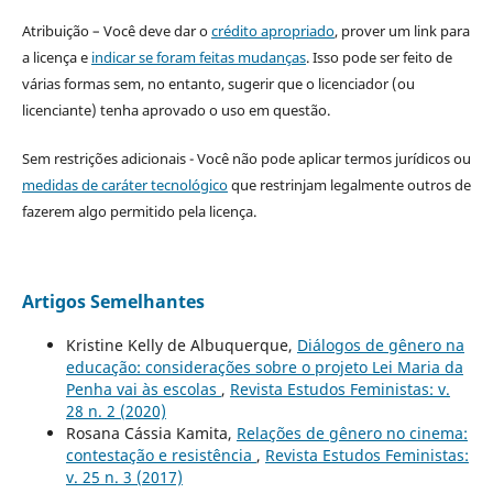
Atribuição – Você deve dar o
crédito apropriado
, prover um link para
a licença e
indicar se foram feitas mudanças
. Isso pode ser feito de
várias formas sem, no entanto, sugerir que o licenciador (ou
licenciante) tenha aprovado o uso em questão.
Sem restrições adicionais - Você não pode aplicar termos jurídicos ou
medidas de caráter tecnológico
que restrinjam legalmente outros de
fazerem algo permitido pela licença.
Artigos Semelhantes
Kristine Kelly de Albuquerque,
Diálogos de gênero na
educação: considerações sobre o projeto Lei Maria da
Penha vai às escolas
,
Revista Estudos Feministas: v.
28 n. 2 (2020)
Rosana Cássia Kamita,
Relações de gênero no cinema:
contestação e resistência
,
Revista Estudos Feministas:
v. 25 n. 3 (2017)