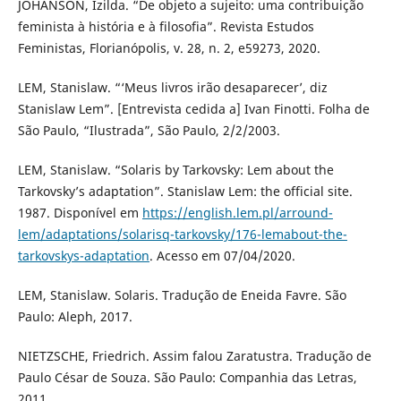
JOHANSON, Izilda. “De objeto a sujeito: uma contribuição
feminista à história e à filosofia”. Revista Estudos
Feministas, Florianópolis, v. 28, n. 2, e59273, 2020.
LEM, Stanislaw. “‘Meus livros irão desaparecer’, diz
Stanislaw Lem”. [Entrevista cedida a] Ivan Finotti. Folha de
São Paulo, “Ilustrada”, São Paulo, 2/2/2003.
LEM, Stanislaw. “Solaris by Tarkovsky: Lem about the
Tarkovsky’s adaptation”. Stanislaw Lem: the official site.
1987. Disponível em
https://english.lem.pl/arround-
lem/adaptations/solarisq-tarkovsky/176-lemabout-the-
tarkovskys-adaptation
. Acesso em 07/04/2020.
LEM, Stanislaw. Solaris. Tradução de Eneida Favre. São
Paulo: Aleph, 2017.
NIETZSCHE, Friedrich. Assim falou Zaratustra. Tradução de
Paulo César de Souza. São Paulo: Companhia das Letras,
2011.