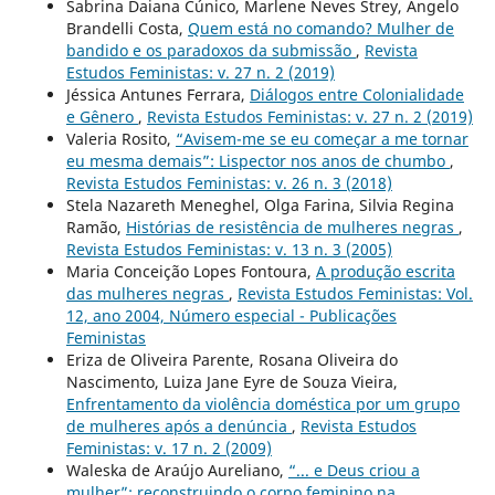
Sabrina Daiana Cúnico, Marlene Neves Strey, Angelo
Brandelli Costa,
Quem está no comando? Mulher de
bandido e os paradoxos da submissão
,
Revista
Estudos Feministas: v. 27 n. 2 (2019)
Jéssica Antunes Ferrara,
Diálogos entre Colonialidade
e Gênero
,
Revista Estudos Feministas: v. 27 n. 2 (2019)
Valeria Rosito,
“Avisem-me se eu começar a me tornar
eu mesma demais”: Lispector nos anos de chumbo
,
Revista Estudos Feministas: v. 26 n. 3 (2018)
Stela Nazareth Meneghel, Olga Farina, Silvia Regina
Ramão,
Histórias de resistência de mulheres negras
,
Revista Estudos Feministas: v. 13 n. 3 (2005)
Maria Conceição Lopes Fontoura,
A produção escrita
das mulheres negras
,
Revista Estudos Feministas: Vol.
12, ano 2004, Número especial - Publicações
Feministas
Eriza de Oliveira Parente, Rosana Oliveira do
Nascimento, Luiza Jane Eyre de Souza Vieira,
Enfrentamento da violência doméstica por um grupo
de mulheres após a denúncia
,
Revista Estudos
Feministas: v. 17 n. 2 (2009)
Waleska de Araújo Aureliano,
“... e Deus criou a
mulher”: reconstruindo o corpo feminino na