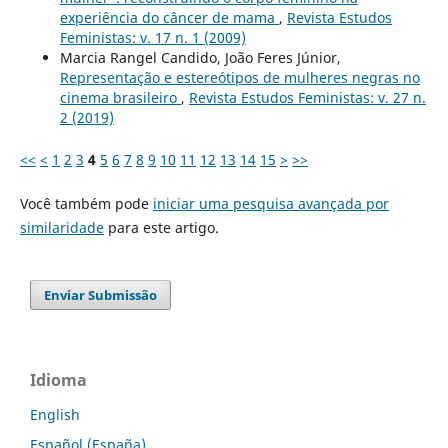
experiência do câncer de mama
,
Revista Estudos
Feministas: v. 17 n. 1 (2009)
Marcia Rangel Candido, João Feres Júnior,
Representação e estereótipos de mulheres negras no
cinema brasileiro
,
Revista Estudos Feministas: v. 27 n.
2 (2019)
<<
<
1
2
3
4
5
6
7
8
9
10
11
12
13
14
15
>
>>
Você também pode
iniciar uma pesquisa avançada por
similaridade
para este artigo.
Enviar Submissão
Idioma
English
Español (España)